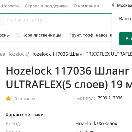
Москв
Новости
Сервис и поддержка
О компании
Ваш 
Сосны
Кора лиственницы
Грунт, торф, навоз, компост
Вс
ва Hozelock
/
Hozelock 117036 Шланг TRICOFLEX ULTRAFLE
Hozelock 117036 Шланг
ULTRAFLEX(5 слоев) 19 
7909 117036
Артикул:
0 отзывов
Характеристики:
Бренд
HoZelock/ХоЗелок