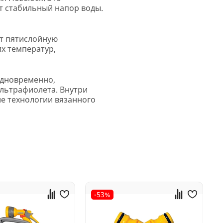
т стабильный напор воды.
ет пятислойную
х температур,
одновременно,
льтрафиолета. Внутри
е технологии вязанного
-53%