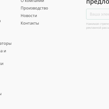
предло
О компании
Производство
Новости
а
Контакты
Нажимая стрелку
рекламной расс
ваторы
а и
ки
ы