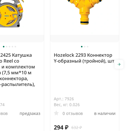
 2425 Катушка
Hozelock 2293 Коннектор
o Reel со
Y-образный (тройной), шт
 и комплектом
 (7,5 мм*10 м
 коннектора,
-распылитель),
Арт.: 7926
774
Вес, кг: 0.026
ывов
предзаказ
0 отзывов
в наличии
294 ₽
632 ₽