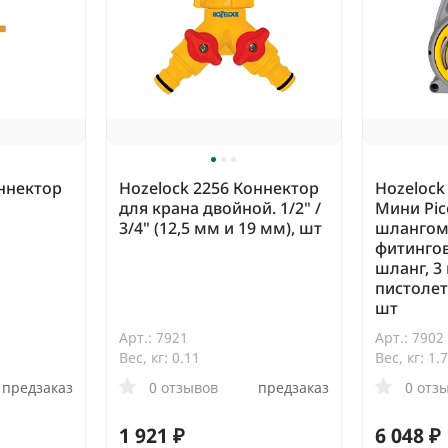
оннектор
Hozelock 2256 Коннектор
Hozelock
для крана двойной. 1/2" /
Мини Pic
3/4" (12,5 мм и 19 мм), шт
шлангом
фитингов
шланг, 3
пистолет
шт
Арт.: 7921
Арт.: 7902
Вес, кг: 0.11
Вес, кг: 1.
предзаказ
0 отзывов
предзаказ
0 отз
1 921 ₽
6 048 ₽