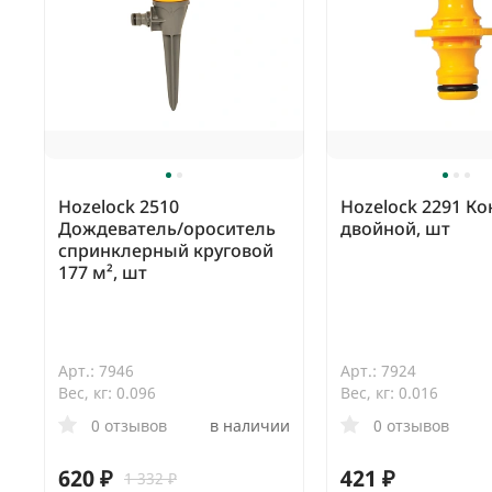
Hozelock 2510
Hozelock 2291 К
Дождеватель/ороситель
двойной, шт
спринклерный круговой
177 м², шт
Арт.: 7946
Арт.: 7924
Вес, кг: 0.096
Вес, кг: 0.016
0 отзывов
в наличии
0 отзывов
620 ₽
421 ₽
1 332 ₽