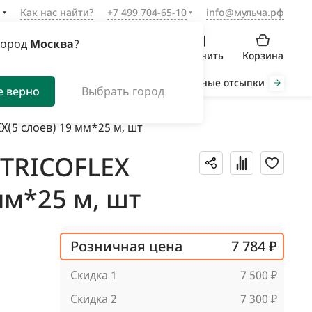
а
Как нас найти?
+7 499 704-65-10
info@мульча.рф
город
Москва
?
Войти
Избранное
Сравнить
Корзина
Органическая мульча
Декоративные отсыпки
Инст
е верно
Выбрать город
X(5 слоев) 19 мм*25 м, шт
 TRICOFLEX
мм*25 м, шт
Розничная цена
7 784 ₽
Скидка 1
7 500 ₽
Скидка 2
7 300 ₽