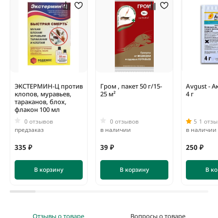
ЭКСТЕРМИН-Ц против
Гром , пакет 50 г/15-
Avgust - А
клопов, муравьев,
25 м²
4 г
тараканов, блох,
флакон 100 мл
0 отзывов
0 отзывов
5
1 отзы
предзаказ
в наличии
в наличии
335 ₽
39 ₽
250 ₽
В корзину
В корзину
В к
Отзывы о товаре
Вопросы о товаре