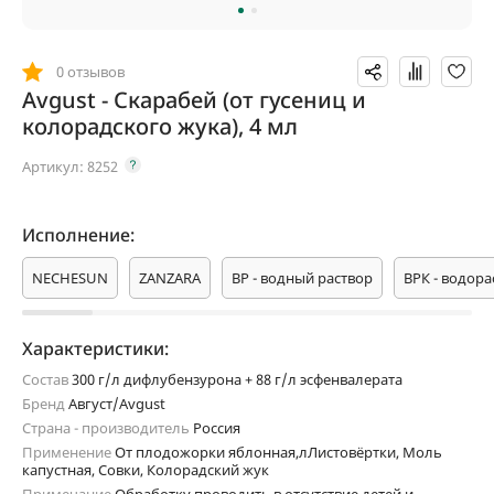
0 отзывов
Avgust - Скарабей (от гусениц и
колорадского жука), 4 мл
Артикул:
8252
Исполнение:
NЕCHЕSUN
ZANZARA
ВР - водный раствор
ВРК - водор
Характеристики:
Состав
300 г/л дифлубензурона + 88 г/л эсфенвалерата
Бренд
Август/Avgust
Страна - производитель
Россия
Применение
От плодожорки яблонная,лЛистовёртки, Моль
капустная, Совки, Колорадский жук
Примечание
Обработку проводить в отсутствие детей и