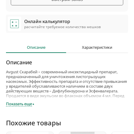
Онлайн калькулятор
расчитайте требуемое количества мешков
Описание
Характеристики
Описание
Avgust Скарабей – современный инсектицидный препарат,
предназначенный для уничтожения листогрызущих
насекомых. Эффективность препарата и отсутствие привыкания
у вредителей обуславливаются наличием в составе двух
действующих веществ – Дифлубензурона и Эсфенвалерата.
Продается в виде эмульсии во флаконах объемом 4 мл. Перед
использованием разводится водой. Препарат Скарабей
Показать еще
сохраняет эффективность при высоких температурах воздуха.
Он подходит для обработки яблонь, груш и айвы, винограда от
плодожорки и листоверток, капусты – от моли и совки,
картофеля – от колорадского жука.
Похожие товары