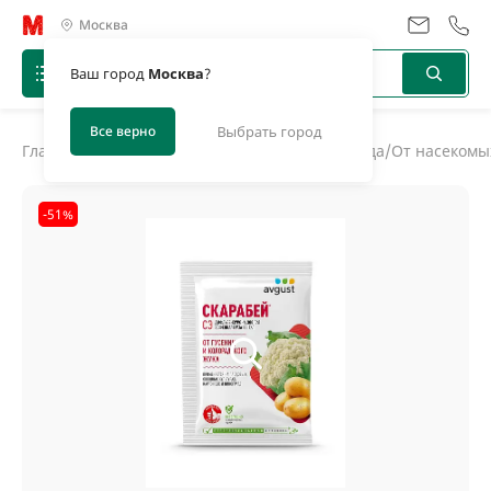
Москва
Ваш город
Москва
?
Все верно
Выбрать город
Главная
/
Каталог
/
Средства защиты дома и сада
/
От насекомы
-51%