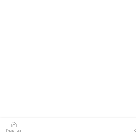
Главная
К