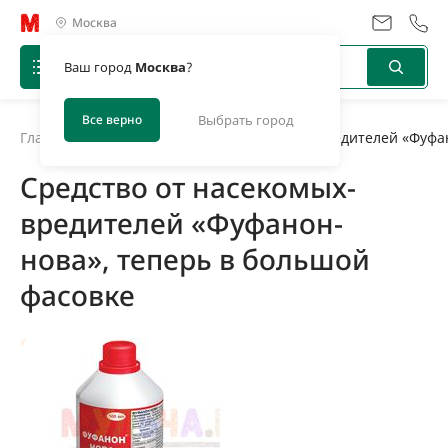
Москва
Ваш город
Москва
?
Все верно
Выбрать город
Главная
/
Новости
/
Средство от насекомых-вредителей «Фуфан
Средство от насекомых-
вредителей «Фуфанон-
нова», теперь в большой
фасовке