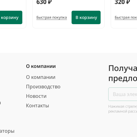
630 ₽
320 ₽
 корзину
В корзину
Быстрая покупка
Быстрая по
Получа
О компании
предло
О компании
Производство
Новости
а
Контакты
Нажимая стрелку
рекламной расс
ваторы