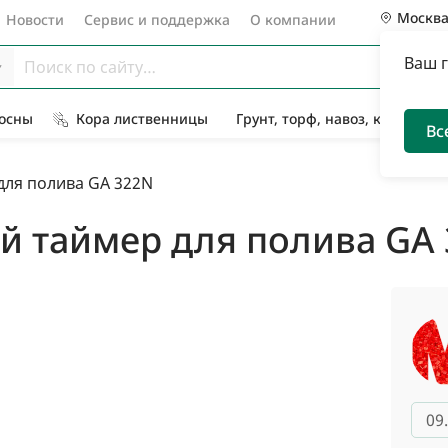
Москв
Новости
Сервис и поддержка
О компании
Ваш 
Сосны
Кора лиственницы
Грунт, торф, навоз, компост
Вс
ля полива GA 322N
 таймер для полива GA
09