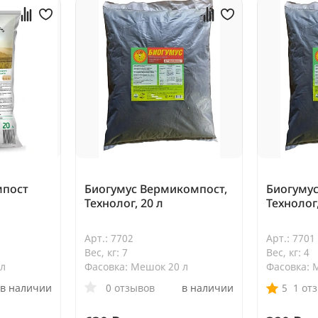
мпост
Биогумус Вермикомпост,
Биогуму
Технолог, 20 л
Технолог,
Арт.: 7702
Арт.: 7701
Вес, кг: 7
Вес, кг: 4
 л
Фасовка: Мешок 20 л
Фасовка: 
в наличии
0 отзывов
в наличии
5
1 от