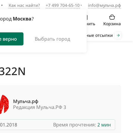
а
Как нас найти?
+7 499 704-65-10
info@мульча.рф
город
Москва
?
Войти
Избранное
Сравнить
Корзина
Органическая мульча
Декоративные отсыпки
Инст
е верно
Выбрать город
 322N
Мульча.рф
Редакция Мульча.РФ 3
.01.2018
Время прочтения:
2 мин