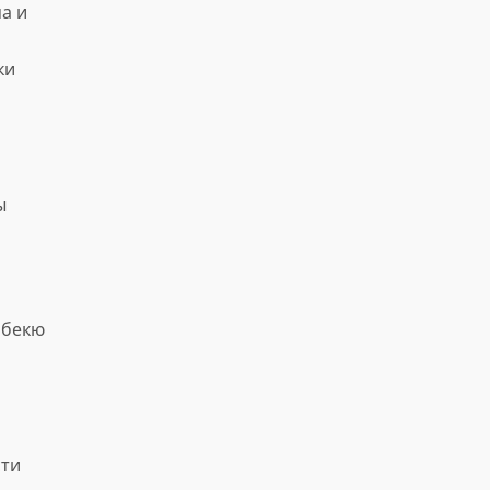
а и
ки
ы
рбекю
сти