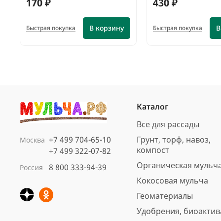
170 ₽
430 ₽
В корзину
В
Быстрая покупка
Быстрая покупка
Каталог
Все для рассады
+7 499 704-65-10
Грунт, торф, навоз,
Москва
компост
+7 499 322-07-82
Органическая мульч
8 800 333-94-39
Россия
Кора сосны Стандарт
Кокосовая мульча
нефракционная, 60 л
Геоматериалы
Арт.: 4691
Удобрения, биоакти
Вес, кг: 11.5