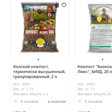
Конский компост,
Компост "Биоко
термически высушенный,
Люкс", БИУД, 20 л
гранулированный, 2 л
Арт.: 6961
Арт.: 6463
Вес, кг: 1.75
Вес, кг: 12
Фасовка: Мешок 2 л
Фасовка: Мешок 20
0 отзывов
в наличии
0 отзывов