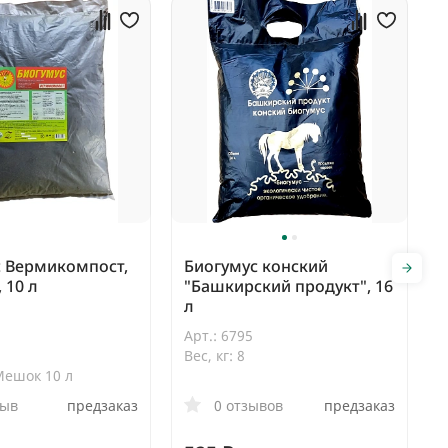
с Вермикомпост,
Биогумус конский
 10 л
"Башкирский продукт", 16
л
Арт.: 6795
Вес, кг: 8
Мешок 10 л
зыв
предзаказ
0 отзывов
предзаказ