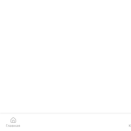
Главная
К