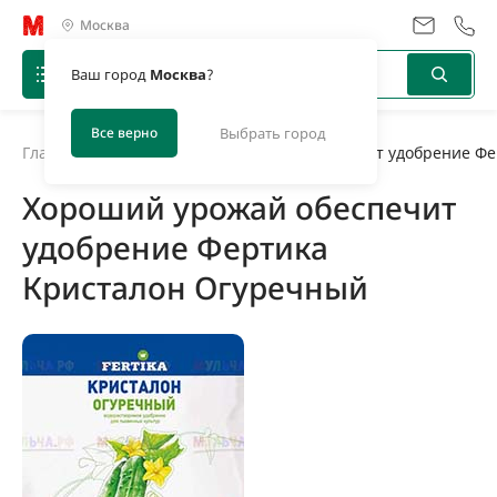
Москва
Ваш город
Москва
?
Все верно
Выбрать город
Главная
/
Новости
/
Хороший урожай обеспечит удобрение Фе
Хороший урожай обеспечит
удобрение Фертика
Кристалон Огуречный