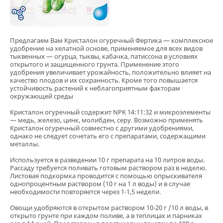
Предлагаем Вам Кристалон огуречный Фертика — комплексное
удобрение на хелатной основе, применяемое для всех видов
тыквенных — огурца, тыквы, кабачка, патиссона в условиях
открытого и защищенного грунта. Применение этого
удобрения увеличивает урожайность, положительно влияет на
качество плодов и их сохранность. Кроме того повышается
устойчивость растений к неблагоприятным факторам
окружающей среды
Кристалон огуречный содержит NPK 14:11:32 и микроэлементы
— медь, железо, цинк, молибден, серу. Возможно применять
Кристалон огуречный совместно с другими удобрениями,
однако не следует сочетать его с препаратами, содержащими
металлы.
Используется в разведении 10 г препарата на 10 литров воды.
Рассаду требуется поливать готовым раствором раз в неделю.
Листовая подкормка проводится с помощью опрыскивателя
однопроцентным раствором (10 г на 1 л воды) и в случае
необходимости повторяется через 1-1,5 недели.
Овощи удобряются в открытом раствором 10-20 г /10 л воды, в
открыто грунте при каждом поливе, а в теплицах и парниках