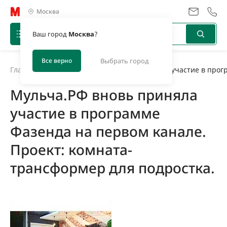
Москва
Ваш город
Москва
?
Все верно
Выбрать город
Главная
/
Новости
/
Мульча.РФ вновь приняла участие в прогр
Мульча.РФ вновь приняла
участие в программе
Фазенда на первом канале.
Проект: комната-
трансформер для подростка.