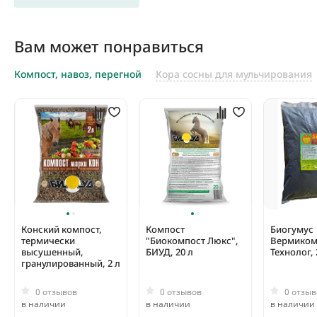
Вам может понравиться
Компост, навоз, перегной
Кора сосны для мульчирования
Конский компост,
Компост
Биогумус
термически
"Биокомпост Люкс",
Вермиком
высушенный,
БИУД, 20 л
Технолог, 
гранулированный, 2 л
0 отзывов
0 отзывов
0 отзыв
в наличии
в наличии
в наличии