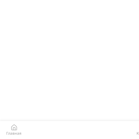
Главная
К