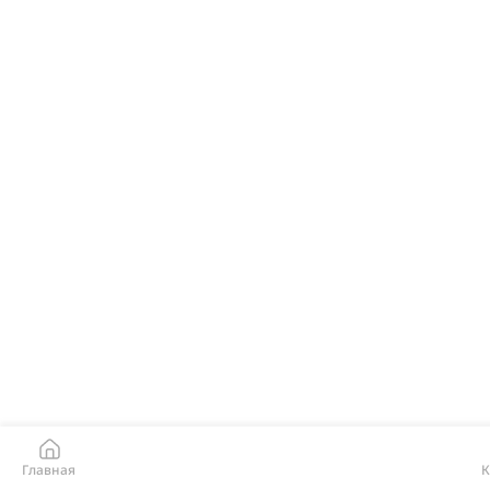
Главная
К