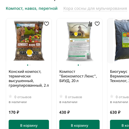
Компост, навоз, перегной
Кора сосны для мульчирования
Конский компост,
Компост
Биогумус
термически
"Биокомпост Люкс",
Вермиком
высушенный,
БИУД, 20 л
Технолог, 
гранулированный, 2 л
0 отзывов
0 отзывов
0 отзыв
в наличии
в наличии
в наличии
170 ₽
430 ₽
630 ₽
В корзину
В корзину
В к