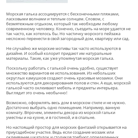
Морская галька ассоциируется с бесконечными пляжами,
ласковыми волнами и теплым солнцем. Словом, с
безмятежным отдыхом, который так необходим любому
современному человеку. Конечно, съездить на море удается не
так часто, как хотелось бы. Но частичку морского пейзажа
несложно перенести в свой загородный дом, квартиру или сад.
Не случайно же морские мотивы так часто используются в
дизайне. И особый колорит придают им натуральные
материалы. Такие, как уже упомянутая морская галька.
Поскольку работать с галькой очень удобно, существует
множество вариантов ее использования. Из небольших
округлых камушков создают очень красивые мозаики. Они
используются для декорирования полов и стен. А еще, морской
галькой часто оклеивают мебель и предметы интерьера.
Выглядит это очень необычно!
Возможно, оформлять весь дом в морском стиле и не нужно.
Достаточно выбрать одно помещение. Например, ванную
комнату. Впрочем, элементы декора из морской гальки
уместны и на кухне, и в гостиной, и в спальне.
Но настоящий простор для морских фантазий открывается на
приусадебном участке. Ведь если создание мозаик или
оклеивание шкатулок и столиков требуют определенных