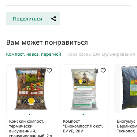
Поделиться
Вам может понравиться
Компост, навоз, перегной
Кора сосны для мульчирования
Конский компост,
Компост
Биогумус
термически
"Биокомпост Люкс",
Вермиком
высушенный,
БИУД, 20 л
Технолог, 
гранулированный, 2 л