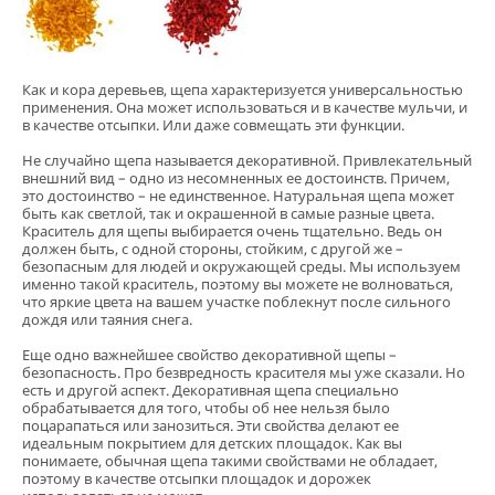
Как и кора деревьев, щепа характеризуется универсальностью
применения. Она может использоваться и в качестве мульчи, и
в качестве отсыпки. Или даже совмещать эти функции.
Не случайно щепа называется декоративной. Привлекательный
внешний вид – одно из несомненных ее достоинств. Причем,
это достоинство – не единственное. Натуральная щепа может
быть как светлой, так и окрашенной в самые разные цвета.
Краситель для щепы выбирается очень тщательно. Ведь он
должен быть, с одной стороны, стойким, с другой же –
безопасным для людей и окружающей среды. Мы используем
именно такой краситель, поэтому вы можете не волноваться,
что яркие цвета на вашем участке поблекнут после сильного
дождя или таяния снега.
Еще одно важнейшее свойство декоративной щепы –
безопасность. Про безвредность красителя мы уже сказали. Но
есть и другой аспект. Декоративная щепа специально
обрабатывается для того, чтобы об нее нельзя было
поцарапаться или занозиться. Эти свойства делают ее
идеальным покрытием для детских площадок. Как вы
понимаете, обычная щепа такими свойствами не обладает,
поэтому в качестве отсыпки площадок и дорожек