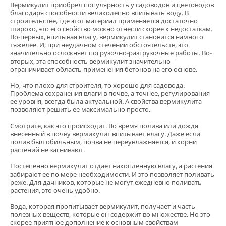
Вермикулит приобрел популярность у садоводов и цветоводов
благодаря способности великолепно впитывать воду. В
строительстве, где этот материал применяется достаточно
широко, это его свойство можно отнести скорее к недостаткам.
Во-первых, впитывая влагу, вермикулит становится намного
тяжелее. И, при неудачном стечении обстоятельств, это
значительно осложняет погрузочно-разгрузочные работы. Во-
вторых, эта способность вермикулит значительно
ограничивает область применения бетонов на его основе.
Но, что плохо для строителя, то хорошо для садовода.
Проблема сохранения влаги в почве, а точнее, регулирования
ее уровня, всегда была актуальной. А свойства вермикулита
позволяют решить ее максимально просто.
Смотрите, как это происходит. Во время полива или дождя
внесенный в почву вермикулит впитывает влагу. Даже если
полив был обильным, почва не переувлажняется, и корни
растений не загнивают.
Постепенно вермикулит отдает накопленную влагу, а растения
забирают ее по мере необходимости. И это позволяет поливать
реже. Для дачников, которые не могут ежедневно поливать
растения, это очень удобно.
Вода, которая пропитывает вермикулит, получает и часть
полезных веществ, которые он содержит во множестве. Но это
скорее приятное дополнение к основным свойствам