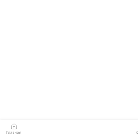
Главная
К