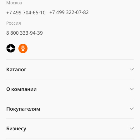
Москва
+7 499 322-07-82
+7 499 704-65-10
Кора сосны Стандарт
нефракционная, 60 л
Россия
5
6 отзывов
8 800 333-94-39
предзаказ
560 ₽
В корзину
Каталог
О компании
Покупателям
Бизнесу