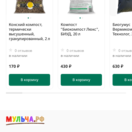
Конский компост,
Компост
Биогумус
термически
"Биокомпост Люкс",
Вермиком
высушенный,
БИУД, 20 л
Технолог, 
гранулированный, 2 л
0 отзывов
0 отзывов
0 отзыв
в наличии
в наличии
в наличии
170 ₽
430 ₽
630 ₽
В корзину
В корзину
В к