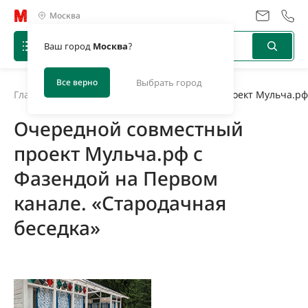
Москва
Ваш город
Москва
?
Все верно
Выбрать город
Главная
/
Новости
/
Очередной совместный проект Мульча.рф 
Очередной совместный
проект Мульча.рф с
Фазендой на Первом
канале. «Стародачная
беседка»