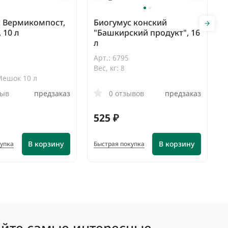
с Вермикомпост,
Биогумус конский
 10 л
"Башкирский продукт", 16
л
Арт.: 6795
Вес, кг: 8
Мешок 10 л
зыв
предзаказ
0 отзывов
предзаказ
525 ₽
В корзину
В корзину
купка
Быстрая покупка