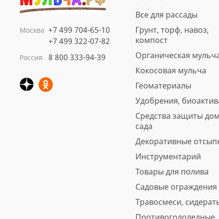
Все для рассады
+7 499 704-65-10
Грунт, торф, навоз,
Москва
компост
+7 499 322-07-82
Органическая мульч
8 800 333-94-39
Россия
Кора сосны Стандарт
Кокосовая мульча
нефракционная, 60 л
Геоматериалы
Арт.: 4691
Удобрения, биоакти
Вес, кг: 11.5
Средства защиты дом
5
6 отзывов
предзаказ
сада
560 ₽
Декоративные отсып
Инструментарий
В корзину
Быстрая покупка
Товары для полива
Садовые ограждения
Травосмеси, сидерат
Противогололедные