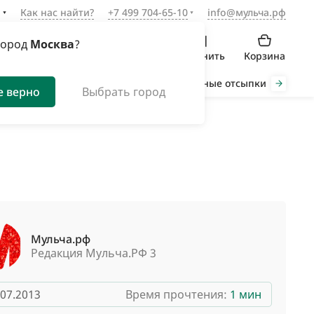
а
Как нас найти?
+7 499 704-65-10
info@мульча.рф
город
Москва
?
Войти
Избранное
Сравнить
Корзина
Органическая мульча
Декоративные отсыпки
Инст
е верно
Выбрать город
Мульча.рф
Редакция Мульча.РФ 3
.07.2013
Время прочтения:
1 мин