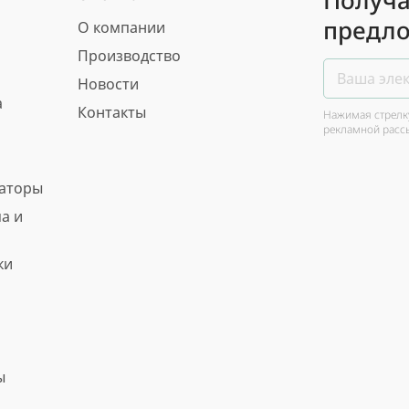
Получа
предло
О компании
Производство
Новости
а
Контакты
Нажимая стрелку
рекламной расс
ваторы
а и
ки
ы