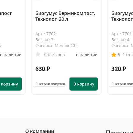
мпост
Биогумус Вермикомпост,
Биогуму
Технолог, 20 л
Технолог,
Арт.: 7702
Арт.: 7701
Вес, кг: 7
Вес, кг: 4
 л
Фасовка: Мешок 20 л
Фасовка: 
в наличии
0 отзывов
в наличии
5
1 от
630 ₽
320 ₽
 корзину
В корзину
Быстрая покупка
Быстрая по
О компании