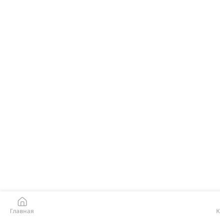
Главная
К