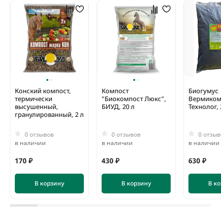
Конский компост,
Компост
Биогумус
термически
"Биокомпост Люкс",
Вермиком
высушенный,
БИУД, 20 л
Технолог, 
гранулированный, 2 л
0 отзывов
0 отзывов
0 отзыв
в наличии
в наличии
в наличии
170 ₽
430 ₽
630 ₽
В корзину
В корзину
В к