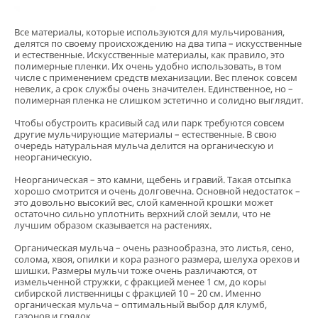
Все материалы, которые используются для мульчирования,
делятся по своему происхождению на два типа – искусственные
и естественные. Искусственные материалы, как правило, это
полимерные пленки. Их очень удобно использовать, в том
числе с применением средств механизации. Вес пленок совсем
невелик, а срок службы очень значителен. Единственное, но –
полимерная пленка не слишком эстетично и солидно выглядит.
Чтобы обустроить красивый сад или парк требуются совсем
другие мульчирующие материалы – естественные. В свою
очередь натуральная мульча делится на органическую и
неорганическую.
Неорганическая – это камни, щебень и гравий. Такая отсыпка
хорошо смотрится и очень долговечна. Основной недостаток –
это довольно высокий вес, слой каменной крошки может
остаточно сильно уплотнить верхний слой земли, что не
лучшим образом сказывается на растениях.
Органическая мульча – очень разнообразна, это листья, сено,
солома, хвоя, опилки и кора разного размера, шелуха орехов и
шишки. Размеры мульчи тоже очень различаются, от
измельченной стружки, с фракцией менее 1 см, до коры
сибирской лиственницы с фракцией 10 – 20 см. Именно
органическая мульча – оптимальный выбор для клумб,
газонов и грядок.