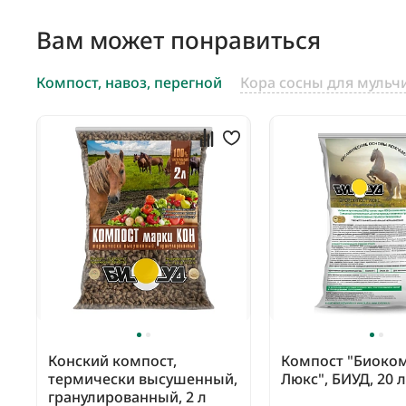
Вам может понравиться
Компост, навоз, перегной
Кора сосны для мульч
Конский компост,
Компост "Биоко
термически высушенный,
Люкс", БИУД, 20 л
гранулированный, 2 л