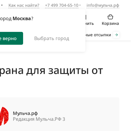
а
Как нас найти?
+7 499 704-65-10
info@мульча.рф
город
Москва
?
Войти
Избранное
Сравнить
Корзина
Органическая мульча
Декоративные отсыпки
Инст
е верно
Выбрать город
рана для защиты от
Мульча.рф
Редакция Мульча.РФ 3