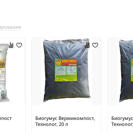
ирования
мпост
Биогумус Вермикомпост,
Биогуму
Технолог, 20 л
Технолог,