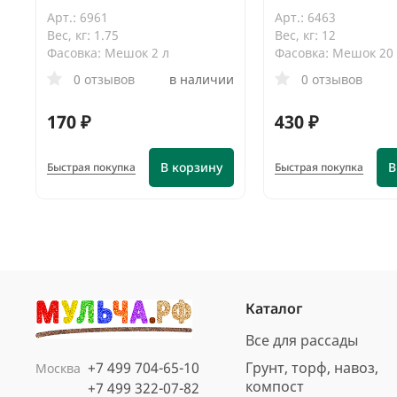
Арт.: 6961
Арт.: 6463
Вес, кг: 1.75
Вес, кг: 12
Фасовка: Мешок 2 л
Фасовка: Мешок 20
0 отзывов
в наличии
0 отзывов
170 ₽
430 ₽
В корзину
В
Быстрая покупка
Быстрая покупка
Каталог
Все для рассады
+7 499 704-65-10
Грунт, торф, навоз,
Москва
компост
+7 499 322-07-82