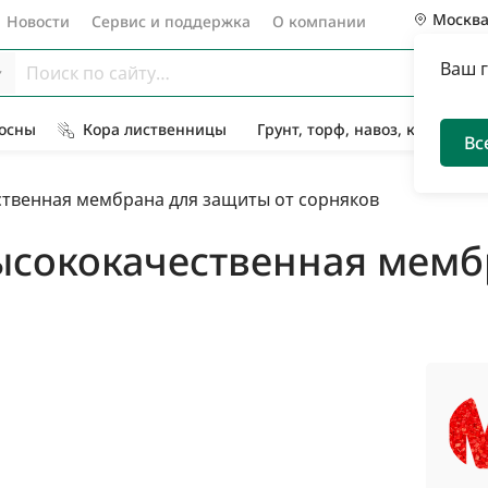
Москв
Новости
Сервис и поддержка
О компании
Ваш 
Сосны
Кора лиственницы
Грунт, торф, навоз, компост
Вс
ственная мембрана для защиты от сорняков
ысококачественная мемб