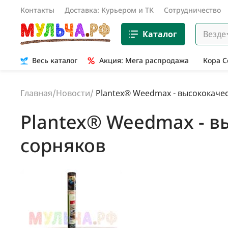
Контакты
Доставка: Курьером и ТК
Сотрудничество
Каталог
Везде
Весь каталог
Акция: Мега распродажа
Кора 
Главная
/
Новости
/
Plantex® Weedmax - высококаче
Plantex® Weedmax - в
сорняков