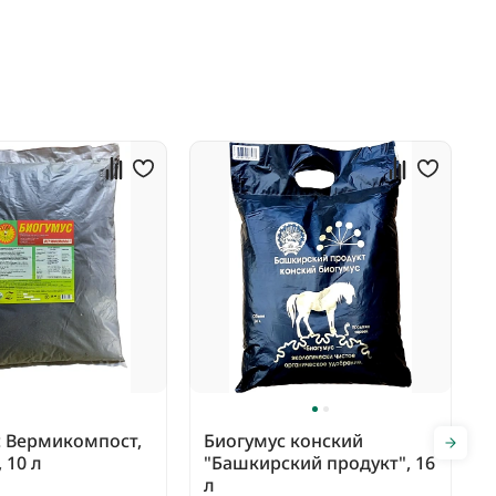
с Вермикомпост,
Биогумус конский
 10 л
"Башкирский продукт", 16
л