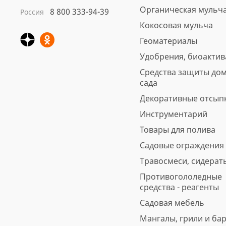
Органическая мульч
8 800 333-94-39
Россия
Кора сосны Стандарт
Кокосовая мульча
нефракционная, 60 л
Геоматериалы
Арт.: 4691
Удобрения, биоакти
Вес, кг: 11.5
Средства защиты дом
5
6 отзывов
предзаказ
сада
560 ₽
Декоративные отсып
Инструментарий
В корзину
Быстрая покупка
Товары для полива
Садовые ограждения
Травосмеси, сидерат
Противогололедные
средства - реагенты
Садовая мебель
Мангалы, грили и ба