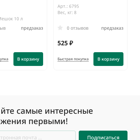
Арт.: 6795
Вес, кг: 8
Мешок 10 л
зыв
предзаказ
0 отзывов
предзаказ
525 ₽
В корзину
В корзину
купка
Быстрая покупка
йте самые интересные
жения первыми!
Подписаться