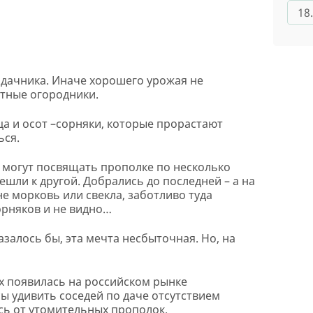
18
 дачника. Иначе хорошего урожая не
ытные огородники.
ца и осот –сорняки, которые прорастают
ься.
, могут посвящать прополке по несколько
ешли к другой. Добрались до последней – а на
не морковь или свекла, заботливо туда
орняков и не видно…
азалось бы, эта мечта несбыточная. Но, на
 появилась на российском рынке
сы удивить соседей по даче отсутствием
есь от утомительных прополок.