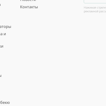
а
Контакты
Нажимая стрелку
рекламной расс
ваторы
а и
ки
ы
рбекю