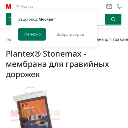
Москва
Ваш город
Москва
?
Все верно
Выбрать город
Главная
/
Новости
/
Plantex® Stonemax - мембрана для грави
Plantex® Stonemax -
мембрана для гравийных
дорожек