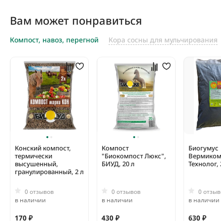
Вам может понравиться
Компост, навоз, перегной
Кора сосны для мульчирования
Конский компост,
Компост
Биогумус
термически
"Биокомпост Люкс",
Вермиком
высушенный,
БИУД, 20 л
Технолог, 
гранулированный, 2 л
0 отзывов
0 отзывов
0 отзыв
в наличии
в наличии
в наличии
170 ₽
430 ₽
630 ₽