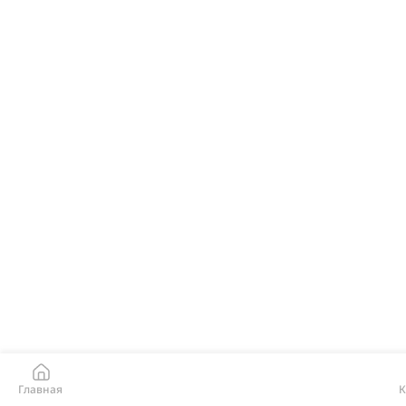
Главная
К