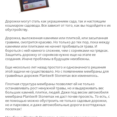
Дорожки могут стать как украшением сада, так и настоящим
кошмаром садовода. Все зависит от того, как вы подойдете к их
обустройству.
Дорожка, выложенная камнями или плиткой, или засыпанная
гравием, смотрится красиво. Но только до тех пор, пока между
камнями или плитками не начнет пробиваться трава. И
бороться с ней намного сложнее, чем с сорняками на грядках.
Защитить дорожку от сорняков нужно еще на этапе ее
создания. Иначе проблемы в будущем неизбежны.
Еще несколько лет назад простого и однозначного решения
этой задачи не существовало. Но с появлением мембраны для
гравийных дорожек Plantex® Stonemax все изменилось.
Плотная структура мембраны позволяет ей не только
останавливать рост ненужной травы, но и выдерживать вес
больших камней, плитки, людей. Даже под весом автомобиля
мембрана Plantex® Stonemax не даст почве просесть. То есть, с
ее помощью можно обустроить не только садовые дорожки,
но и парковки, и даже автомобильные дороги в коттеджных
поселках!