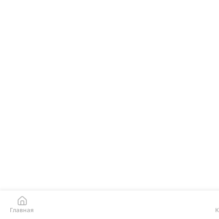
Главная
К