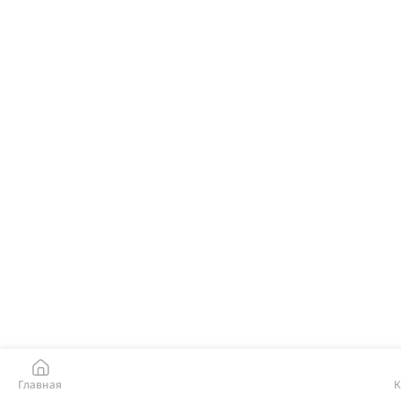
Главная
К