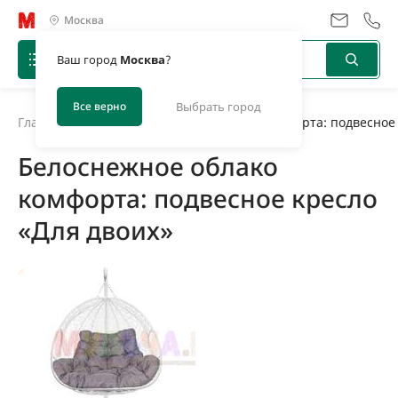
Москва
Ваш город
Москва
?
Все верно
Выбрать город
Главная
/
Новости
/
Белоснежное облако комфорта: подвесное 
Белоснежное облако
комфорта: подвесное кресло
«Для двоих»