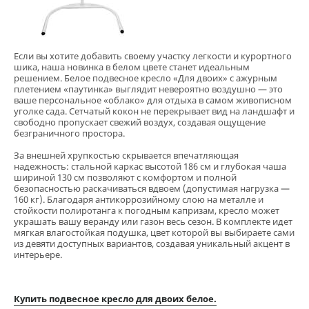
Если вы хотите добавить своему участку легкости и курортного
шика, наша новинка в белом цвете станет идеальным
решением. Белое подвесное кресло «Для двоих» с ажурным
плетением «паутинка» выглядит невероятно воздушно — это
ваше персональное «облако» для отдыха в самом живописном
уголке сада. Сетчатый кокон не перекрывает вид на ландшафт и
свободно пропускает свежий воздух, создавая ощущение
безграничного простора.
За внешней хрупкостью скрывается впечатляющая
надежность: стальной каркас высотой 186 см и глубокая чаша
шириной 130 см позволяют с комфортом и полной
безопасностью раскачиваться вдвоем (допустимая нагрузка —
160 кг). Благодаря антикоррозийному слою на металле и
стойкости полиротанга к погодным капризам, кресло может
украшать вашу веранду или газон весь сезон. В комплекте идет
мягкая влагостойкая подушка, цвет которой вы выбираете сами
из девяти доступных вариантов, создавая уникальный акцент в
интерьере.
Купить подвесное кресло для двоих белое.