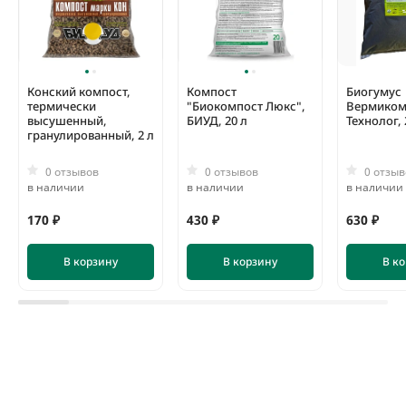
Конский компост,
Компост
Биогумус
термически
"Биокомпост Люкс",
Вермиком
высушенный,
БИУД, 20 л
Технолог, 
гранулированный, 2 л
0 отзывов
0 отзывов
0 отзыв
в наличии
в наличии
в наличии
170 ₽
430 ₽
630 ₽
В корзину
В корзину
В к