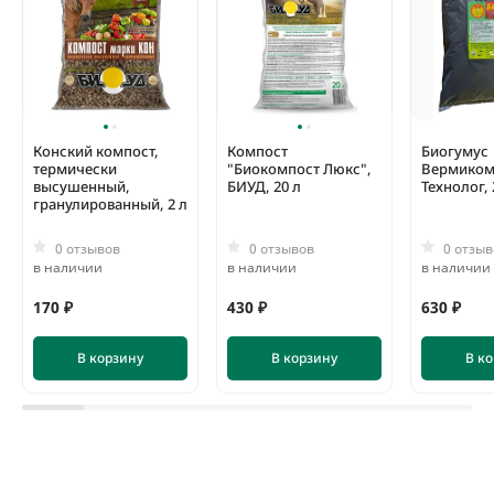
Конский компост,
Компост
Биогумус
термически
"Биокомпост Люкс",
Вермиком
высушенный,
БИУД, 20 л
Технолог, 
гранулированный, 2 л
0 отзывов
0 отзывов
0 отзыв
в наличии
в наличии
в наличии
170 ₽
430 ₽
630 ₽
В корзину
В корзину
В к