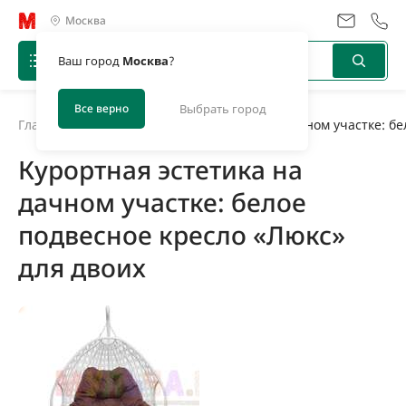
Москва
Ваш город
Москва
?
Все верно
Выбрать город
Главная
/
Новости
/
Курортная эстетика на дачном участке: бе
Курортная эстетика на
дачном участке: белое
подвесное кресло «Люкс»
для двоих