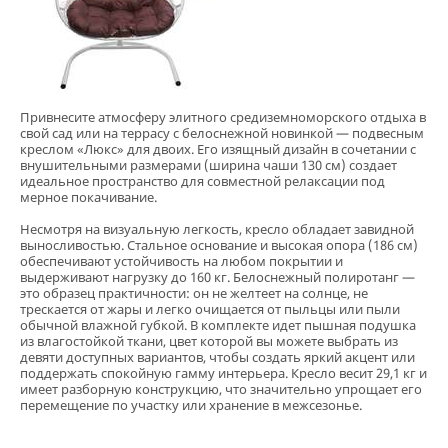
Привнесите атмосферу элитного средиземноморского отдыха в
свой сад или на террасу с белоснежной новинкой — подвесным
креслом «Люкс» для двоих. Его изящный дизайн в сочетании с
внушительными размерами (ширина чаши 130 см) создает
идеальное пространство для совместной релаксации под
мерное покачивание.
Несмотря на визуальную легкость, кресло обладает завидной
выносливостью. Стальное основание и высокая опора (186 см)
обеспечивают устойчивость на любом покрытии и
выдерживают нагрузку до 160 кг. Белоснежный полиротанг —
это образец практичности: он не желтеет на солнце, не
трескается от жары и легко очищается от пыльцы или пыли
обычной влажной губкой. В комплекте идет пышная подушка
из влагостойкой ткани, цвет которой вы можете выбрать из
девяти доступных вариантов, чтобы создать яркий акцент или
поддержать спокойную гамму интерьера. Кресло весит 29,1 кг и
имеет разборную конструкцию, что значительно упрощает его
перемещение по участку или хранение в межсезонье.