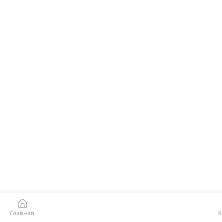
Главная
К