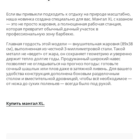
Если вы привыкли подходить к отдыху на природе масштабно,
наша новинка создана специально для вас. Мангал XL с казаном
— это не просто жаровня, а полноценная рабочая станция,
которая превратит обычный дачный участок в
профессиональную зону барбекю.
Главная гордость этой модели — внушительная жаровня (89х38
см), выполненная из честной 3-миллиметровой стали. Такой
металл не «ведет» от жара, он сохраняет геометрию и уверенно
держит тепло долгие годы. Продуманный широкий навес
позволяет не оглядываться на прогноз погоды: готовьте
сочный шашлык или плов даже в затяжной ливень. Для вашего
удобства конструкция дополнена боковым разделочным
столом и вместительной дровницей, чтобы всё необходимое —
от ножа до сухих поленьев — всегда было под рукой.
Купить мангал XL.