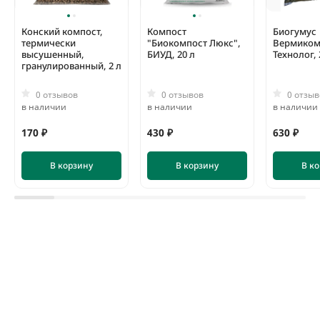
Конский компост,
Компост
Биогумус
термически
"Биокомпост Люкс",
Вермиком
высушенный,
БИУД, 20 л
Технолог, 
гранулированный, 2 л
0 отзывов
0 отзывов
0 отзыв
в наличии
в наличии
в наличии
170 ₽
430 ₽
630 ₽
В корзину
В корзину
В к