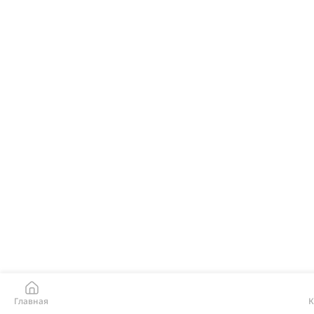
Главная
К