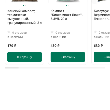
Конский компост,
Компост
Биогумус
термически
"Биокомпост Люкс",
Вермиком
высушенный,
БИУД, 20 л
Технолог, 
гранулированный, 2 л
0 отзывов
0 отзывов
0 отзыв
в наличии
в наличии
в наличии
170 ₽
430 ₽
630 ₽
В корзину
В корзину
В к