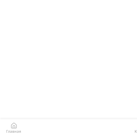
Главная
К