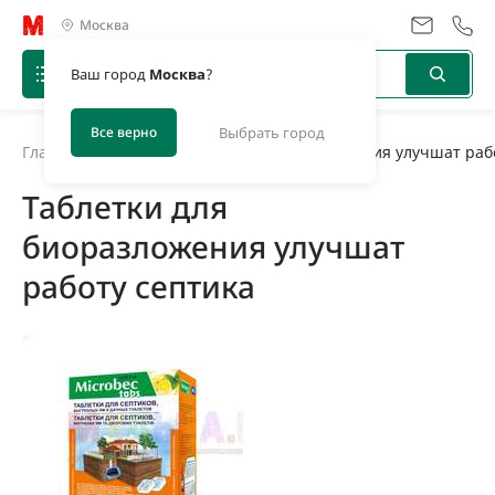
Москва
Ваш город
Москва
?
Все верно
Выбрать город
Главная
/
Новости
/
Таблетки для биоразложения улучшат раб
Таблетки для
биоразложения улучшат
работу септика