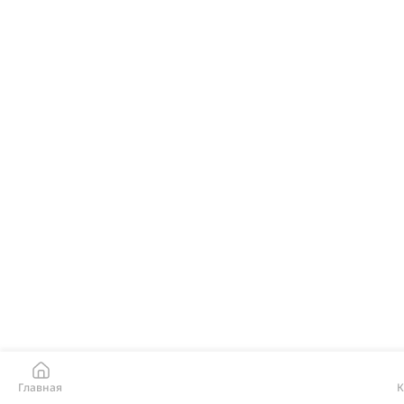
Главная
К