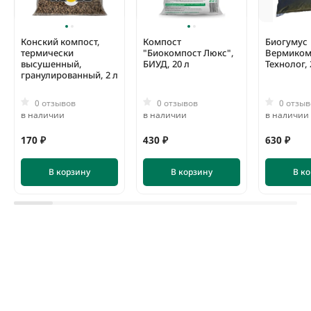
Конский компост,
Компост
Биогумус
термически
"Биокомпост Люкс",
Вермиком
высушенный,
БИУД, 20 л
Технолог, 
гранулированный, 2 л
0 отзывов
0 отзывов
0 отзыв
в наличии
в наличии
в наличии
170 ₽
430 ₽
630 ₽
В корзину
В корзину
В к