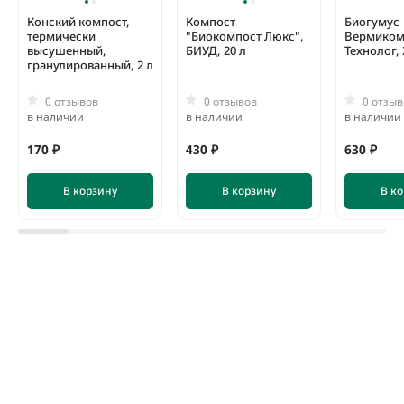
Конский компост,
Компост
Биогумус
термически
"Биокомпост Люкс",
Вермиком
высушенный,
БИУД, 20 л
Технолог, 
гранулированный, 2 л
0 отзывов
0 отзывов
0 отзыв
в наличии
в наличии
в наличии
170 ₽
430 ₽
630 ₽
В корзину
В корзину
В к
Кора сосны Стандарт