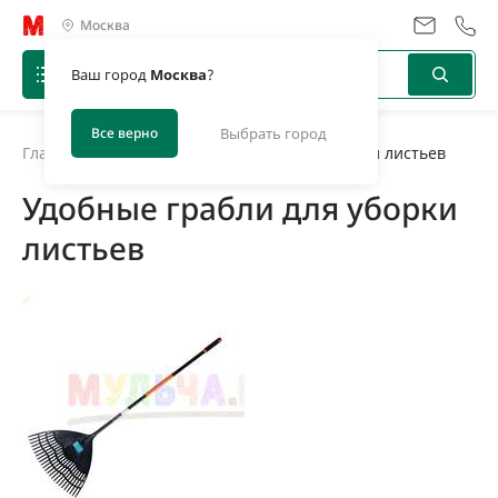
Москва
Ваш город
Москва
?
Все верно
Выбрать город
Главная
/
Новости
/
Удобные грабли для уборки листьев
Удобные грабли для уборки
листьев