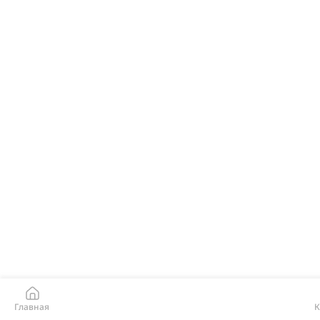
Главная
К