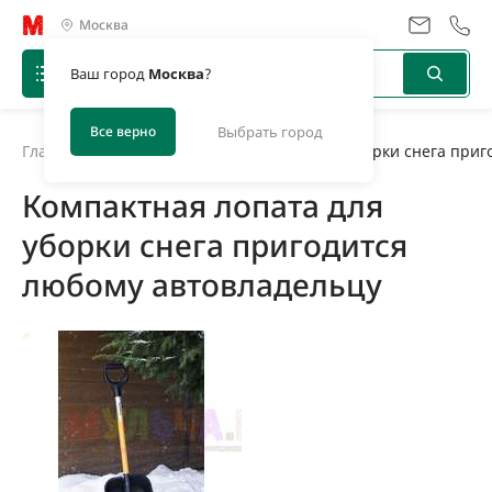
Москва
Ваш город
Москва
?
Все верно
Выбрать город
Главная
/
Новости
/
Компактная лопата для уборки снега приг
Компактная лопата для
уборки снега пригодится
любому автовладельцу