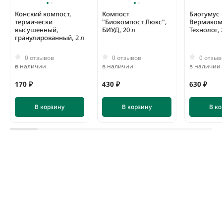
Конский компост,
Компост
Биогумус
термически
"Биокомпост Люкс",
Вермиком
высушенный,
БИУД, 20 л
Технолог, 
гранулированный, 2 л
0 отзывов
0 отзывов
0 отзыв
в наличии
в наличии
в наличии
170 ₽
430 ₽
630 ₽
В корзину
В корзину
В к
Кора сосны Стандарт