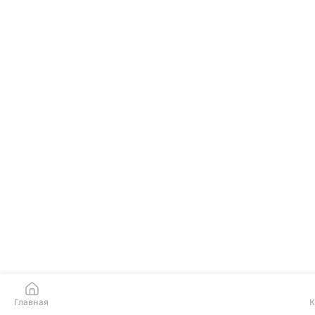
Главная
К