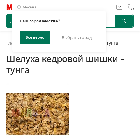
Москва
Ваш город
Москва
?
Все верно
Выбрать город
Главная
/
Новости
/
Шелуха кедровой шишки – тунга
Шелуха кедровой шишки –
тунга