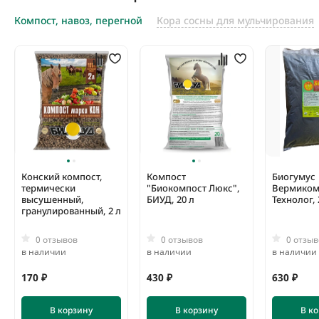
Компост, навоз, перегной
Кора сосны для мульчирования
Конский компост,
Компост
Биогумус
термически
"Биокомпост Люкс",
Вермиком
высушенный,
БИУД, 20 л
Технолог, 
гранулированный, 2 л
0 отзывов
0 отзывов
0 отзыв
в наличии
в наличии
в наличии
170 ₽
430 ₽
630 ₽
В корзину
В корзину
В к