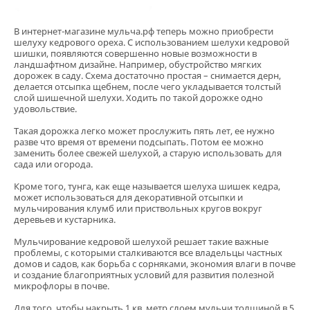
В интернет-магазине мульча.рф теперь можно приобрести
шелуху кедрового ореха. С использованием шелухи кедровой
шишки, появляются совершенно новые возможности в
ландшафтном дизайне. Например, обустройство мягких
дорожек в саду. Схема достаточно простая – снимается дерн,
делается отсыпка щебнем, после чего укладывается толстый
слой шишечной шелухи. Ходить по такой дорожке одно
удовольствие.
Такая дорожка легко может прослужить пять лет, ее нужно
разве что время от времени подсыпать. Потом ее можно
заменить более свежей шелухой, а старую использовать для
сада или огорода.
Кроме того, тунга, как еще называется шелуха шишек кедра,
может использоваться для декоративной отсыпки и
мульчирования клумб или приствольных кругов вокруг
деревьев и кустарника.
Мульчирование кедровой шелухой решает такие важные
проблемы, с которыми сталкиваются все владельцы частных
домов и садов, как борьба с сорняками, экономия влаги в почве
и создание благоприятных условий для развития полезной
микрофлоры в почве.
Для того, чтобы накрыть 1 кв. метр слоем мульчи толщиной в 5