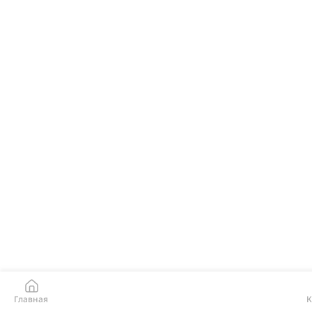
Главная
К