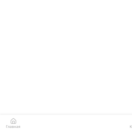
Главная
К