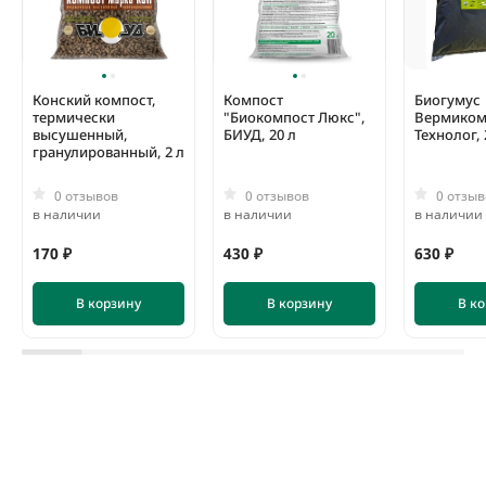
Конский компост,
Компост
Биогумус
термически
"Биокомпост Люкс",
Вермиком
высушенный,
БИУД, 20 л
Технолог, 
гранулированный, 2 л
0 отзывов
0 отзывов
0 отзыв
в наличии
в наличии
в наличии
170 ₽
430 ₽
630 ₽
В корзину
В корзину
В к