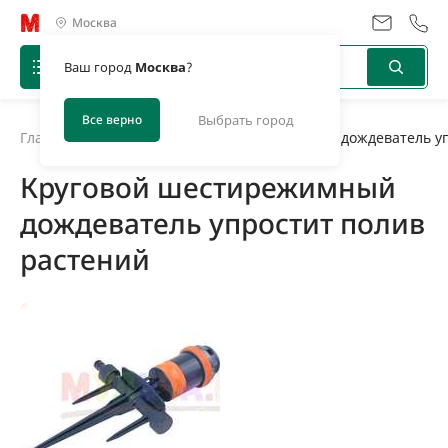
Москва
Ваш город
Москва
?
Все верно
Выбрать город
Главная
/
Новости
/
Круговой шестирежимный дождеватель уп
Круговой шестирежимный
дождеватель упростит полив
растений