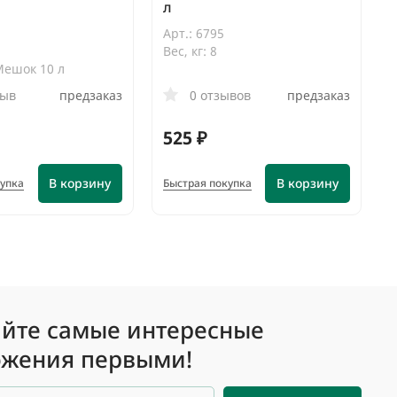
л
Арт.: 6795
Вес, кг: 8
Мешок 10 л
зыв
предзаказ
0 отзывов
предзаказ
525 ₽
В корзину
В корзину
купка
Быстрая покупка
йте самые интересные
жения первыми!