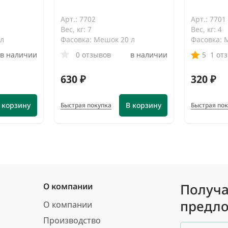
Арт.: 7702
Арт.: 7701
Вес, кг: 7
Вес, кг: 4
 л
Фасовка: Мешок 20 л
Фасовка: 
в наличии
0 отзывов
в наличии
5
1 от
630 ₽
320 ₽
 корзину
В корзину
Быстрая покупка
Быстрая по
Получа
О компании
предло
О компании
Производство