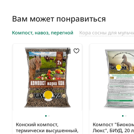
Вам может понравиться
Компост, навоз, перегной
Кора сосны для мульч
Конский компост,
Компост "Биоко
термически высушенный,
Люкс", БИУД, 20 л