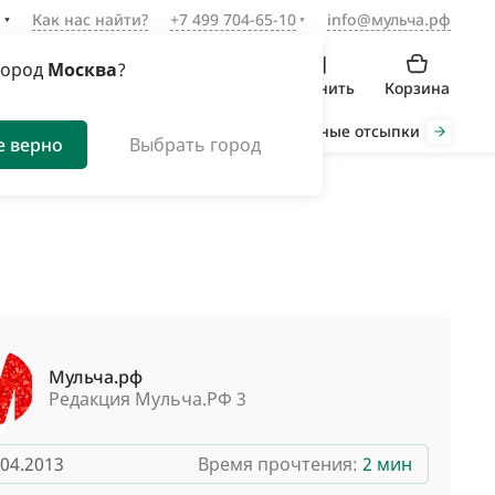
а
Как нас найти?
+7 499 704-65-10
info@мульча.рф
город
Москва
?
Войти
Избранное
Сравнить
Корзина
Органическая мульча
Декоративные отсыпки
Инст
е верно
Выбрать город
Мульча.рф
Редакция Мульча.РФ 3
.04.2013
Время прочтения:
2 мин