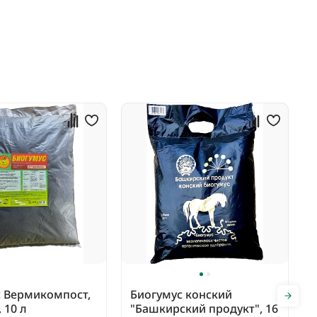
с Вермикомпост,
Биогумус конский
 10 л
"Башкирский продукт", 16