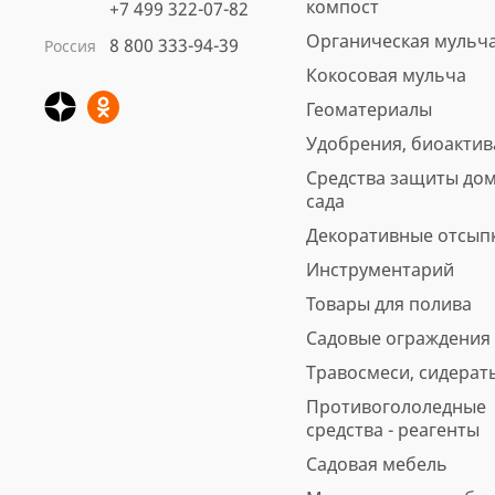
компост
+7 499 322-07-82
Органическая мульч
8 800 333-94-39
Россия
Кора сосны Стандарт
Кокосовая мульча
нефракционная, 60 л
Геоматериалы
Арт.: 4691
Удобрения, биоакти
Вес, кг: 11.5
Средства защиты дом
5
6 отзывов
предзаказ
сада
560 ₽
Декоративные отсып
Инструментарий
В корзину
Быстрая покупка
Товары для полива
Садовые ограждения
Травосмеси, сидерат
Противогололедные
средства - реагенты
Садовая мебель