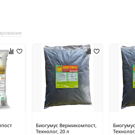
ирования
мпост
Биогумус Вермикомпост,
Биогуму
Технолог, 20 л
Технолог,