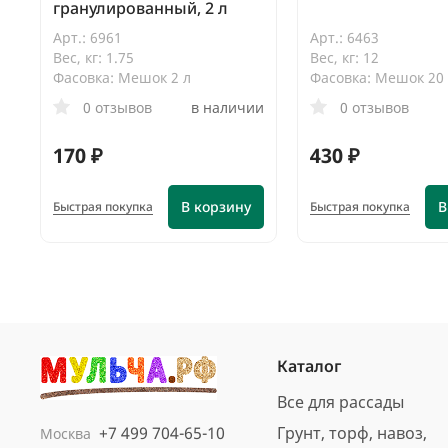
гранулированный, 2 л
Арт.: 6961
Арт.: 6463
Вес, кг: 1.75
Вес, кг: 12
Фасовка: Мешок 2 л
Фасовка: Мешок 20
0 отзывов
в наличии
0 отзывов
170 ₽
430 ₽
В корзину
В
Быстрая покупка
Быстрая покупка
Каталог
Все для рассады
+7 499 704-65-10
Грунт, торф, навоз,
Москва