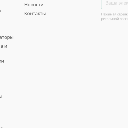
Новости
а
Контакты
Нажимая стрелку
рекламной расс
ваторы
а и
ки
ы