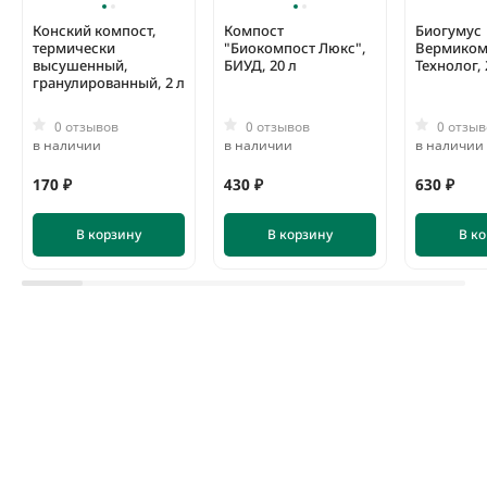
Конский компост,
Компост
Биогумус
термически
"Биокомпост Люкс",
Вермиком
высушенный,
БИУД, 20 л
Технолог, 
гранулированный, 2 л
0 отзывов
0 отзывов
0 отзыв
в наличии
в наличии
в наличии
170 ₽
430 ₽
630 ₽
В корзину
В корзину
В к
Кора сосны Стандарт