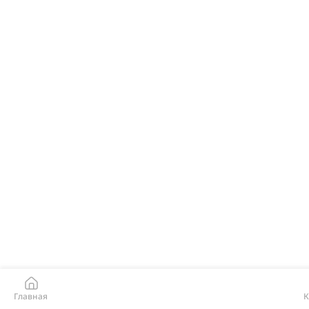
Главная
К