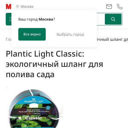
Москва
Ваш город
Москва
?
Все верно
Выбрать город
Главная
/
Новости
/
Plantic Light Classic: экологичный шланг д
Plantic Light Classic:
экологичный шланг для
полива сада