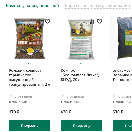
Компост, навоз, перегной
Кора сосны для мульчирования
Конский компост,
Компост
Биогумус
термически
"Биокомпост Люкс",
Вермиком
высушенный,
БИУД, 20 л
Технолог, 
гранулированный, 2 л
0 отзывов
0 отзывов
0 отзыв
в наличии
в наличии
в наличии
170 ₽
430 ₽
630 ₽
В корзину
В корзину
В к