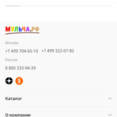
Москва
+7 499 322-07-82
+7 499 704-65-10
Кора сосны Стандарт
нефракционная, 60 л
Россия
5
6 отзывов
8 800 333-94-39
предзаказ
560 ₽
В корзину
Каталог
О компании