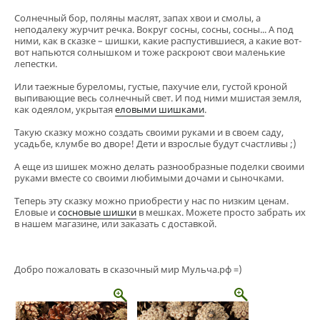
Солнечный бор, поляны маслят, запах хвои и смолы, а
неподалеку журчит речка. Вокруг сосны, сосны, сосны... А под
ними, как в сказке – шишки, какие распустившиеся, а какие вот-
вот напьются солнышком и тоже раскроют свои маленькие
лепестки.
Или таежные буреломы, густые, пахучие ели, густой кроной
выпивающие весь солнечный свет. И под ними мшистая земля,
как одеялом, укрытая
еловыми шишками
.
Такую сказку можно создать своими руками и в своем саду,
усадьбе, клумбе во дворе! Дети и взрослые будут счастливы ;)
А еще из шишек можно делать разнообразные поделки своими
руками вместе со своими любимыми дочами и сыночками.
Теперь эту сказку можно приобрести у нас по низким ценам.
Еловые и
сосновые шишки
в мешках. Можете просто забрать их
в нашем магазине, или заказать с доставкой.
Добро пожаловать в сказочный мир Мульча.рф =)