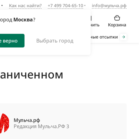
а
Как нас найти?
+7 499 704-65-10
info@мульча.рф
город
Москва
?
Войти
Избранное
Сравнить
Корзина
Органическая мульча
Декоративные отсыпки
Инст
е верно
Выбрать город
граниченном
Мульча.рф
Редакция Мульча.РФ 3