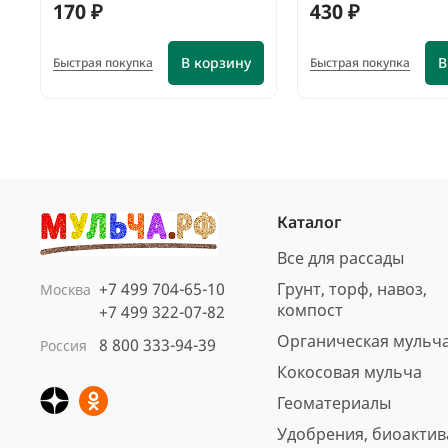
170 ₽
430 ₽
В корзину
В
Быстрая покупка
Быстрая покупка
Каталог
Все для рассады
+7 499 704-65-10
Грунт, торф, навоз,
Москва
компост
+7 499 322-07-82
Органическая мульч
8 800 333-94-39
Россия
Кора сосны Стандарт
Кокосовая мульча
нефракционная, 60 л
Геоматериалы
Арт.: 4691
Удобрения, биоакти
Вес, кг: 11.5