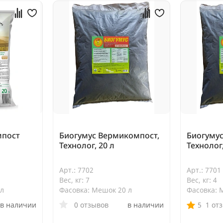
мпост
Биогумус Вермикомпост,
Биогуму
Технолог, 20 л
Технолог,
Арт.: 7702
Арт.: 7701
Вес, кг: 7
Вес, кг: 4
 л
Фасовка: Мешок 20 л
Фасовка: 
в наличии
0 отзывов
в наличии
5
1 от