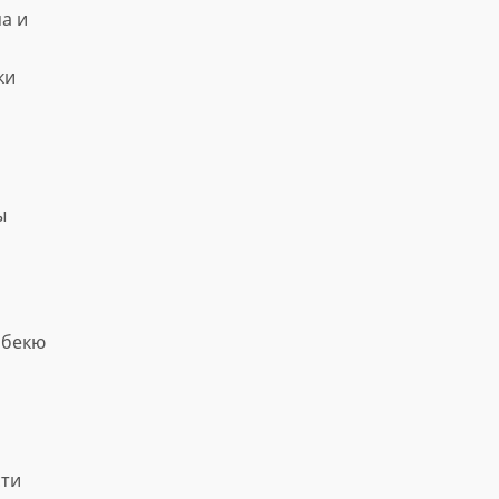
а и
ки
ы
рбекю
сти