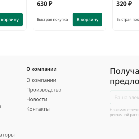
630 ₽
320 ₽
 корзину
В корзину
Быстрая покупка
Быстрая по
Получа
О компании
предло
О компании
Производство
Новости
а
Контакты
Нажимая стрелку
рекламной расс
ваторы