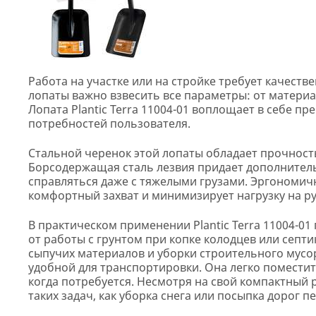
Работа на участке или на стройке требует качест
лопаты важно взвесить все параметры: от материа
Лопата Plantic Terra 11004-01 воплощает в себе п
потребностей пользователя.
Стальной черенок этой лопаты обладает прочность
Борсодержащая сталь лезвия придает дополнитель
справляться даже с тяжелыми грузами. Эргономич
комфортный захват и минимизирует нагрузку на ру
В практическом применении Plantic Terra 11004-01
от работы с грунтом при копке колодцев или септи
сыпучих материалов и уборки строительного мусор
удобной для транспортировки. Она легко поместитс
когда потребуется. Несмотря на свой компактный 
таких задач, как уборка снега или посыпка дорог п