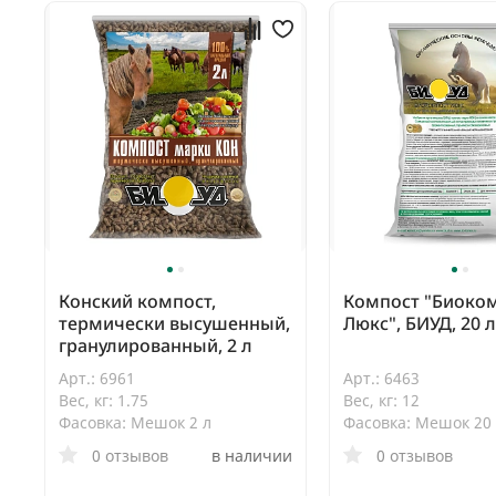
Конский компост,
Компост "Биоко
термически высушенный,
Люкс", БИУД, 20 л
гранулированный, 2 л
Арт.: 6961
Арт.: 6463
Вес, кг: 1.75
Вес, кг: 12
Фасовка: Мешок 2 л
Фасовка: Мешок 20
0 отзывов
в наличии
0 отзывов