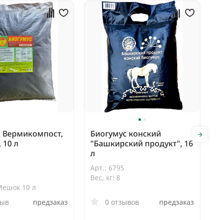
с Вермикомпост,
Биогумус конский
 10 л
"Башкирский продукт", 16
л
Арт.: 6795
Вес, кг: 8
Мешок 10 л
зыв
предзаказ
0 отзывов
предзаказ