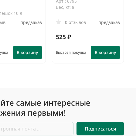
Арт.: 6795
Вес, кг: 8
Мешок 10 л
зыв
предзаказ
0 отзывов
предзаказ
525 ₽
В корзину
В корзину
купка
Быстрая покупка
йте самые интересные
жения первыми!
Подписаться