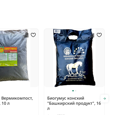
с Вермикомпост,
Биогумус конский
 10 л
"Башкирский продукт", 16
л