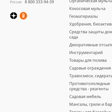
Органическая мульч
8 800 333-94-39
Россия
Кора сосны Стандарт
Кокосовая мульча
нефракционная, 60 л
Геоматериалы
Арт.: 4691
Удобрения, биоакти
Вес, кг: 11.5
Средства защиты дом
5
6 отзывов
предзаказ
сада
560 ₽
Декоративные отсып
Инструментарий
В корзину
Быстрая покупка
Товары для полива
Садовые ограждения
Травосмеси, сидерат
Противогололедные
средства - реагенты
Садовая мебель
Мангалы, грили и ба