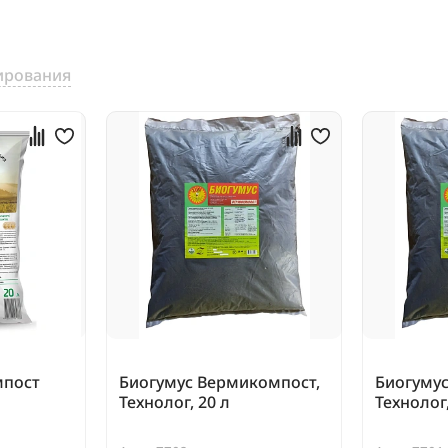
ирования
мпост
Биогумус Вермикомпост,
Биогуму
Технолог, 20 л
Технолог,