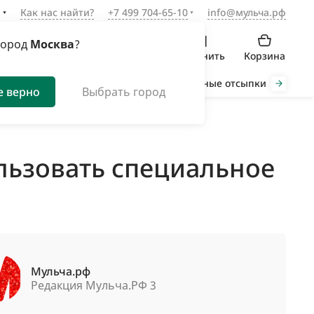
а
Как нас найти?
+7 499 704-65-10
info@мульча.рф
город
Москва
?
Войти
Избранное
Сравнить
Корзина
Органическая мульча
Декоративные отсыпки
Инст
е верно
Выбрать город
ользовать специальное
Мульча.рф
Редакция Мульча.РФ 3