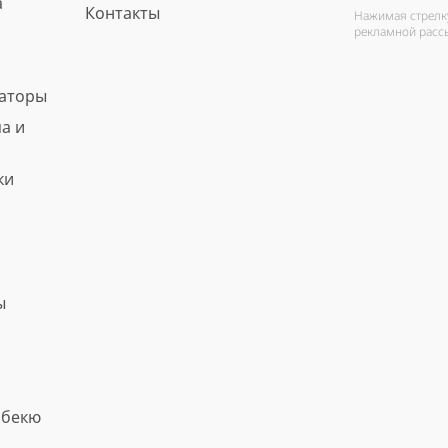
а
Контакты
Нажимая стрелку
рекламной расс
ваторы
а и
ки
ы
рбекю