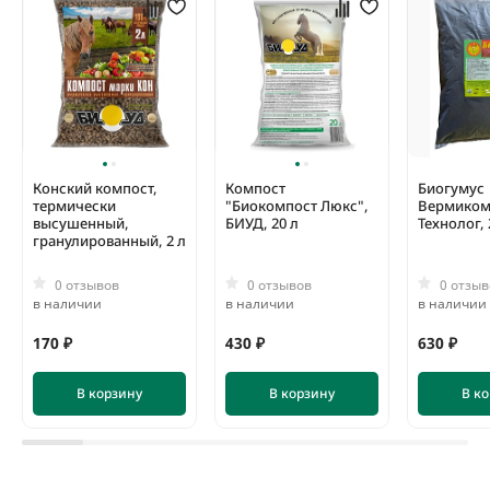
Конский компост,
Компост
Биогумус
термически
"Биокомпост Люкс",
Вермиком
высушенный,
БИУД, 20 л
Технолог, 
гранулированный, 2 л
0 отзывов
0 отзывов
0 отзыв
в наличии
в наличии
в наличии
170 ₽
430 ₽
630 ₽
В корзину
В корзину
В к