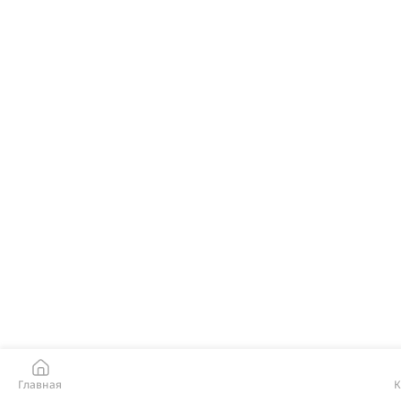
Главная
К