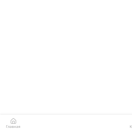
Главная
К