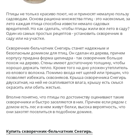
Птицы не только красиво поют, но и приносят немалую пользу
садоводам. Основа рациона множества птиц - это насекомые, за
лето каждая птица способна извести немало садовых
вредителей. Но как сделать, чтобы птицы жили все лето в саду?
Один из самых простых рецептов - установить скворечник в
саду или на участке.
Скворечник-бельчатник Снегирь станет надежным и
безопасным домиком для птиц. Он сделан из дерева, причем
корпусу придана форма цилиндра - так скворечник больше
похож на дерево. Стены имеют достаточную толщину, чтобы
хорошо держать тепло. Кроме того на дно уложен утеплитель
из елового волокна. Помимо входа нет щелей или трещин, что
позволяет избежать сквозняков. Крыша скворечника Снегирь
двускатная, на ней не скапливается влага, крышу есть смысл
окрасить или обить жестью.
Вполне понятно, что птицы по достоинству оценивают такие
скворечники и быстро заселяются в них. Причем если рядом с
домом есть лес и в нем живут белки, высока вероятность, что
они захотят поселиться в подобном домике.
Купить скворечник-бельчатник Снегирь.