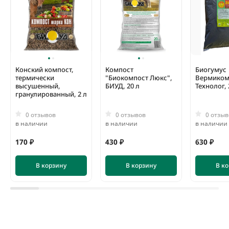
Конский компост,
Компост
Биогумус
термически
"Биокомпост Люкс",
Вермиком
высушенный,
БИУД, 20 л
Технолог, 
гранулированный, 2 л
0 отзывов
0 отзывов
0 отзыв
в наличии
в наличии
в наличии
170 ₽
430 ₽
630 ₽
В корзину
В корзину
В к