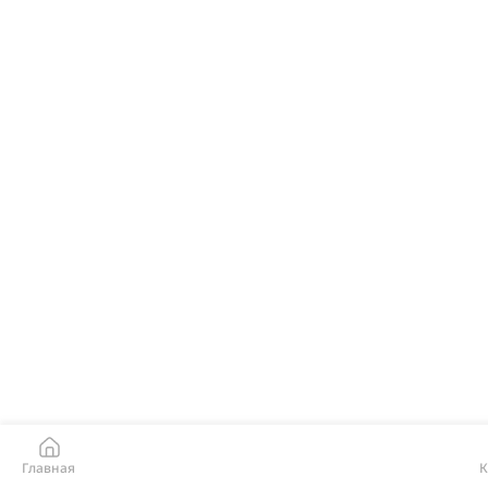
Главная
К