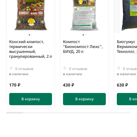
Конский компост,
Компост
Биогумус
термически
"Биокомпост Люкс",
Вермиком
высушенный,
БИУД, 20 л
Технолог, 
гранулированный, 2 л
0 отзывов
0 отзывов
0 отзыв
в наличии
в наличии
в наличии
170 ₽
430 ₽
630 ₽
В корзину
В корзину
В к