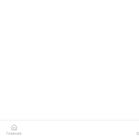
Главная
К