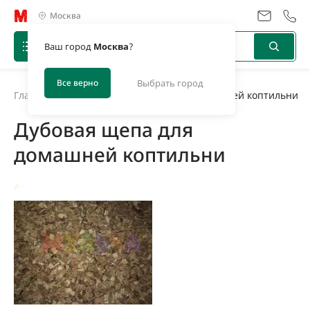
Москва
Ваш город
Москва
?
Все верно
Выбрать город
Главная
/
Новости
/
Дубовая щепа для домашней коптильни
Дубовая щепа для
домашней коптильни