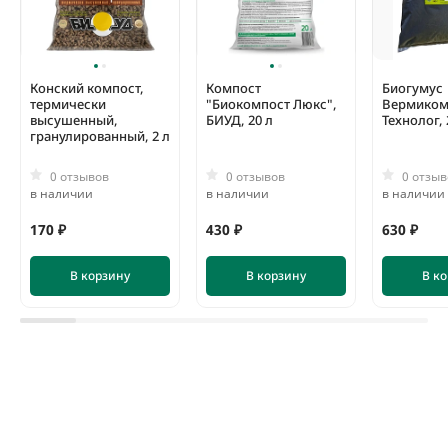
Конский компост,
Компост
Биогумус
термически
"Биокомпост Люкс",
Вермиком
высушенный,
БИУД, 20 л
Технолог, 
гранулированный, 2 л
0 отзывов
0 отзывов
0 отзыв
в наличии
в наличии
в наличии
170 ₽
430 ₽
630 ₽
В корзину
В корзину
В к