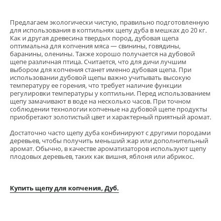
Предлагаем экологически чистую, правильно подготовленную
для использования в коптильнях щепу дуба в мешках до 20 кг.
Как и другая древесина твердых пород, дубовая щепа
оптимальна для копчения мяса — свинины, говядины,
баранины, оленины. Также хорошо получается на дубовой
щепе различная птица. Считается, что для дичи лучшим
выбором для копчения станет именно дубовая щепа. При
использовании дубовой щепы важно учитывать высокую
температуру ее горения, что требует наличие функции
регулировки температуры у коптильни. Перед использованием
щепу замачивают в воде на несколько часов. При точном
соблюдении технологии копченые на дубовой щепе продукты
приобретают золотистый цвет и характерный приятный аромат.
Достаточно часто щепу дуба конбинируют с другими породами
деревьев, чтобы получить меньший жар или дополнительный
аромат. Обычно, в качестве ароматизаторов используют щепу
плодовых деревьев, таких как вишня, яблоня или абрикос.
Купить щепу для копчения, Дуб.