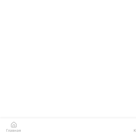
Главная
К