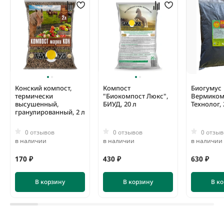
Конский компост,
Компост
Биогумус
термически
"Биокомпост Люкс",
Вермиком
высушенный,
БИУД, 20 л
Технолог, 
гранулированный, 2 л
0 отзывов
0 отзывов
0 отзыв
в наличии
в наличии
в наличии
170 ₽
430 ₽
630 ₽
В корзину
В корзину
В к