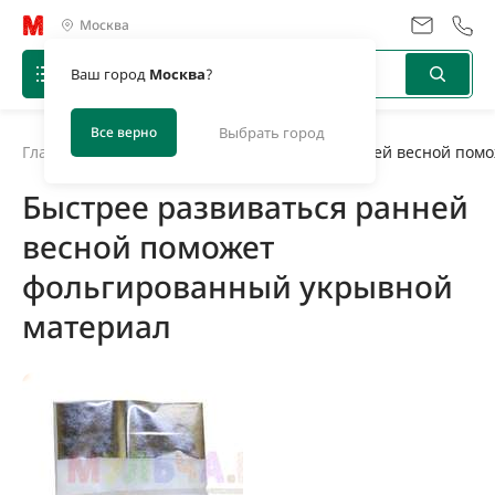
Москва
Ваш город
Москва
?
Все верно
Выбрать город
Главная
/
Новости
/
Быстрее развиваться ранней весной пом
Быстрее развиваться ранней
весной поможет
фольгированный укрывной
материал