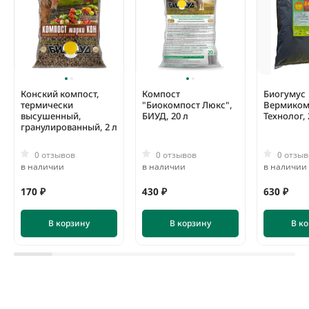
Конский компост,
Компост
Биогумус
термически
"Биокомпост Люкс",
Вермиком
высушенный,
БИУД, 20 л
Технолог, 
гранулированный, 2 л
0 отзывов
0 отзывов
0 отзыв
в наличии
в наличии
в наличии
170 ₽
430 ₽
630 ₽
В корзину
В корзину
В к