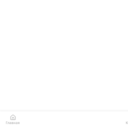
Главная
К