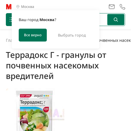
Москва
Ваш город
Москва
?
Все верно
Выбрать город
Главная
/
Новости
/
Террадокс Г - гранулы от почвенных насе
Террадокс Г - гранулы от
почвенных насекомых
вредителей