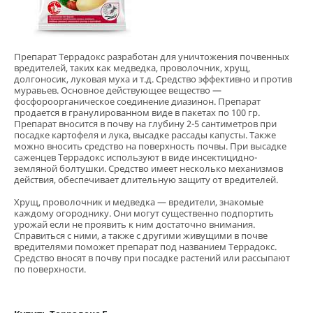
Препарат Террадокс разработан для уничтожения почвенных
вредителей, таких как медведка, проволочник, хрущ,
долгоносик, луковая муха и т.д. Средство эффективно и против
муравьев. Основное действующее вещество —
фосфороорганическое соединение диазинон. Препарат
продается в гранулированном виде в пакетах по 100 гр.
Препарат вносится в почву на глубину 2-5 сантиметров при
посадке картофеля и лука, высадке рассады капусты. Также
можно вносить средство на поверхность почвы. При высадке
саженцев Террадокс используют в виде инсектицидно-
земляной болтушки. Средство имеет несколько механизмов
действия, обеспечивает длительную защиту от вредителей.
Хрущ, проволочник и медведка — вредители, знакомые
каждому огороднику. Они могут существенно подпортить
урожай если не проявить к ним достаточно внимания.
Справиться с ними, а также с другими живущими в почве
вредителями поможет препарат под названием Террадокс.
Средство вносят в почву при посадке растений или рассыпают
по поверхности.