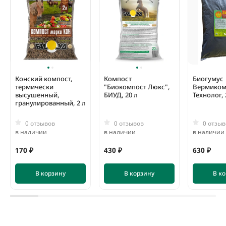
Конский компост,
Компост
Биогумус
термически
"Биокомпост Люкс",
Вермиком
высушенный,
БИУД, 20 л
Технолог, 
гранулированный, 2 л
0 отзывов
0 отзывов
0 отзыв
в наличии
в наличии
в наличии
170 ₽
430 ₽
630 ₽
В корзину
В корзину
В к