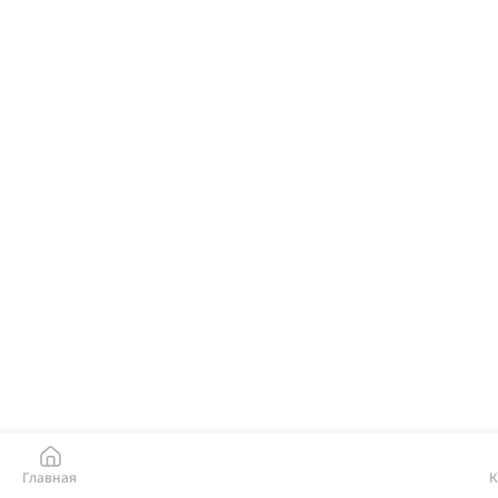
Главная
К