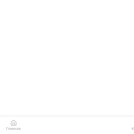
Главная
К