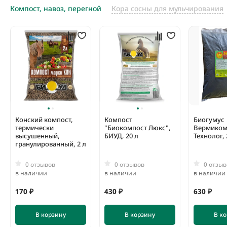
Компост, навоз, перегной
Кора сосны для мульчирования
Конский компост,
Компост
Биогумус
термически
"Биокомпост Люкс",
Вермиком
высушенный,
БИУД, 20 л
Технолог, 
гранулированный, 2 л
0 отзывов
0 отзывов
0 отзыв
в наличии
в наличии
в наличии
170 ₽
430 ₽
630 ₽
В корзину
В корзину
В к