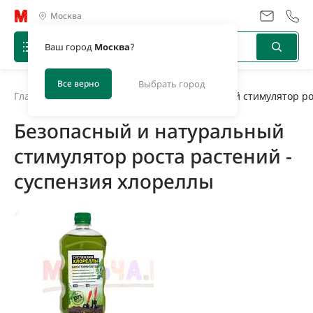
Москва
Ваш город
Москва
?
Все верно
Выбрать город
Главная
/
Новости
/
Безопасный и натуральный стимулятор рос
Безопасный и натуральный
стимулятор роста растений -
суспензия хлореллы