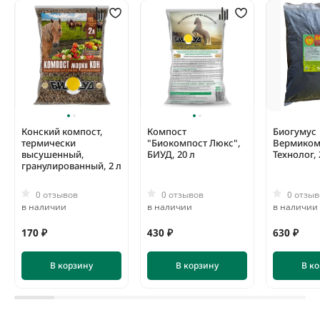
Конский компост,
Компост
Биогумус
термически
"Биокомпост Люкс",
Вермиком
высушенный,
БИУД, 20 л
Технолог, 
гранулированный, 2 л
0 отзывов
0 отзывов
0 отзыв
в наличии
в наличии
в наличии
170 ₽
430 ₽
630 ₽
В корзину
В корзину
В к