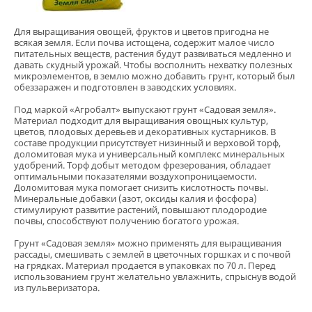
Для выращивания овощей, фруктов и цветов пригодна не
всякая земля. Если почва истощена, содержит малое число
питательных веществ, растения будут развиваться медленно и
давать скудный урожай. Чтобы восполнить нехватку полезных
микроэлементов, в землю можно добавить грунт, который был
обеззаражен и подготовлен в заводских условиях.
Под маркой «Агробалт» выпускают грунт «Садовая земля».
Материал подходит для выращивания овощных культур,
цветов, плодовых деревьев и декоративных кустарников. В
составе продукции присутствует низинный и верховой торф,
доломитовая мука и универсальный комплекс минеральных
удобрений. Торф добыт методом фрезерования, обладает
оптимальными показателями воздухопроницаемости.
Доломитовая мука помогает снизить кислотность почвы.
Минеральные добавки (азот, оксиды калия и фосфора)
стимулируют развитие растений, повышают плодородие
почвы, способствуют получению богатого урожая.
Грунт «Садовая земля» можно применять для выращивания
рассады, смешивать с землей в цветочных горшках и с почвой
на грядках. Материал продается в упаковках по 70 л. Перед
использованием грунт желательно увлажнить, спрыснув водой
из пульверизатора.