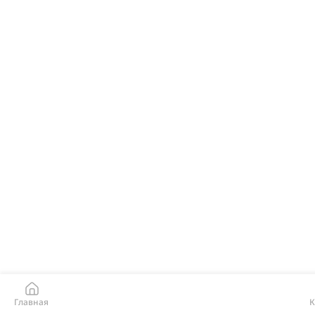
Главная
К