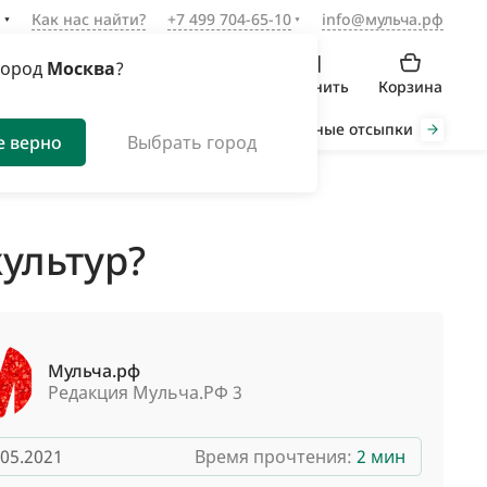
а
Как нас найти?
+7 499 704-65-10
info@мульча.рф
город
Москва
?
Войти
Избранное
Сравнить
Корзина
Органическая мульча
Декоративные отсыпки
Инст
е верно
Выбрать город
ультур?
Мульча.рф
Редакция Мульча.РФ 3
.05.2021
Время прочтения:
2 мин