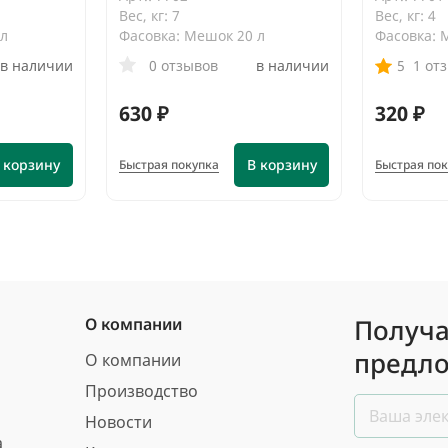
Вес, кг: 7
Вес, кг: 4
 л
Фасовка: Мешок 20 л
Фасовка: 
в наличии
0 отзывов
в наличии
5
1 от
630 ₽
320 ₽
 корзину
В корзину
Быстрая покупка
Быстрая по
Получа
О компании
предло
О компании
Производство
Новости
а