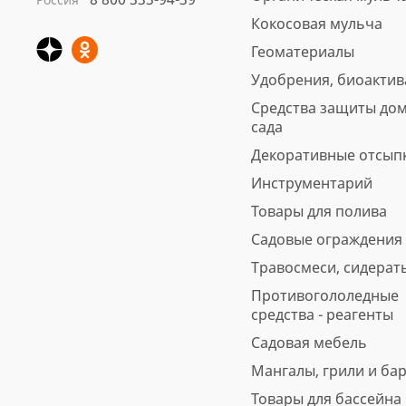
Кора сосны Стандарт
Кокосовая мульча
нефракционная, 60 л
Геоматериалы
Арт.: 4691
Удобрения, биоакти
Вес, кг: 11.5
Средства защиты дом
5
6 отзывов
предзаказ
сада
560 ₽
Декоративные отсып
Инструментарий
В корзину
Быстрая покупка
Товары для полива
Садовые ограждения
Травосмеси, сидерат
Противогололедные
средства - реагенты
Садовая мебель
Мангалы, грили и ба
Товары для бассейна