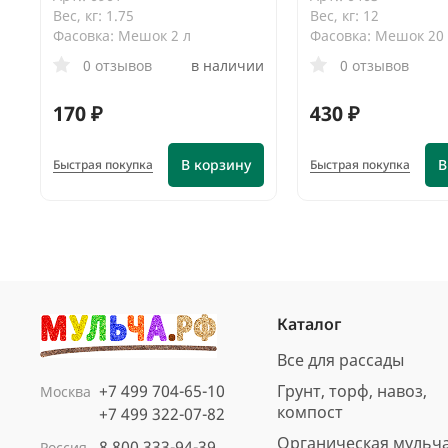
Вес, кг: 1.75
Вес, кг: 12
Фасовка: Мешок 2 л
Фасовка: Мешок 20
0 отзывов
в наличии
0 отзывов
170 ₽
430 ₽
В корзину
В
Быстрая покупка
Быстрая покупка
Каталог
Все для рассады
+7 499 704-65-10
Грунт, торф, навоз,
Москва
компост
+7 499 322-07-82
Органическая мульч
8 800 333-94-39
Россия