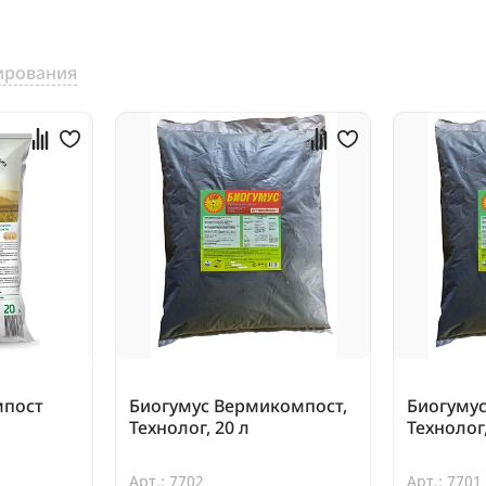
ирования
мпост
Биогумус Вермикомпост,
Биогуму
Технолог, 20 л
Технолог,
Арт.: 7702
Арт.: 7701