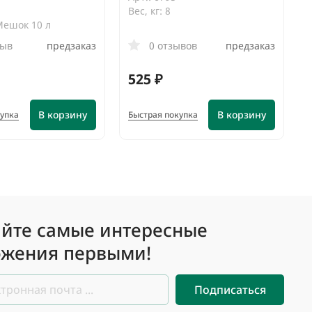
Вес, кг: 8
Мешок 10 л
зыв
предзаказ
0 отзывов
предзаказ
525 ₽
В корзину
В корзину
купка
Быстрая покупка
йте самые интересные
жения первыми!
Подписаться