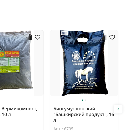
с Вермикомпост,
Биогумус конский
 10 л
"Башкирский продукт", 16
л
Арт.: 6795