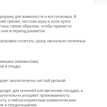
ормку для жимолости и косточковых. В
й трепел, костная мука и зола лузги
тано таким образом, чтобы принести
 или в период развития.
заправки сочетать сразу несколько полезных
яемыми элементами;
ов в плоды;
рует экологически чистый урожай.
одит для осенней или весенней посадки, а
значительно ускоряет приживаемость
ость к неблагоприятным климатическим
ние и плодоношение.