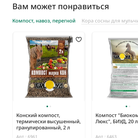
Вам может понравиться
Компост, навоз, перегной
Кора сосны для мульч
Конский компост,
Компост "Биоко
термически высушенный,
Люкс", БИУД, 20 л
гранулированный, 2 л
Арт.: 6961
Арт.: 6463