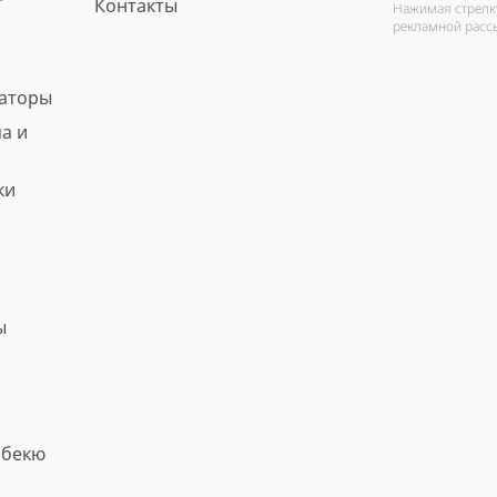
Контакты
Нажимая стрелку
рекламной расс
ваторы
а и
ки
ы
рбекю