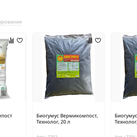
ирования
мпост
Биогумус Вермикомпост,
Биогуму
Технолог, 20 л
Технолог,
Арт.: 7702
Арт.: 7701