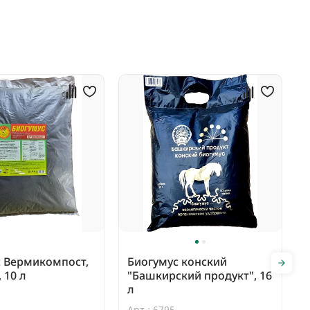
с Вермикомпост,
Биогумус конский
 10 л
"Башкирский продукт", 16
л
Арт.: 6795