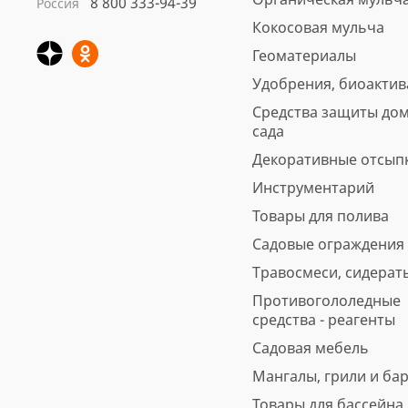
8 800 333-94-39
Россия
Кора сосны Стандарт
Кокосовая мульча
нефракционная, 60 л
Геоматериалы
Арт.: 4691
Удобрения, биоакти
Вес, кг: 11.5
Средства защиты дом
5
6 отзывов
предзаказ
сада
560 ₽
Декоративные отсып
Инструментарий
В корзину
Быстрая покупка
Товары для полива
Садовые ограждения
Травосмеси, сидерат
Противогололедные
средства - реагенты
Садовая мебель
Мангалы, грили и ба
Товары для бассейна