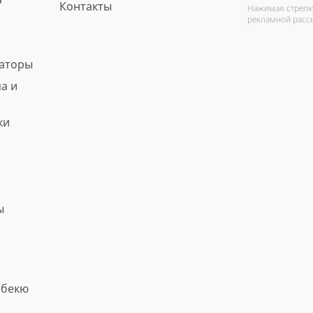
Контакты
Нажимая стрелку
рекламной расс
ваторы
а и
ки
ы
рбекю