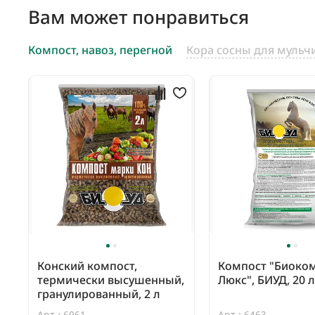
Вам может понравиться
Компост, навоз, перегной
Кора сосны для мульч
Конский компост,
Компост "Биоко
термически высушенный,
Люкс", БИУД, 20 л
гранулированный, 2 л
Арт.: 6961
Арт.: 6463