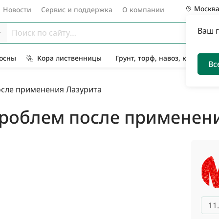
Москв
Новости
Сервис и поддержка
О компании
Ваш 
Сосны
Кора лиственницы
Грунт, торф, навоз, компост
Вс
осле применения Лазурита
проблем после применен
11