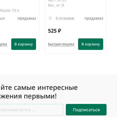
Вес, кг: 8
Мешок 10 л
зыв
предзаказ
0 отзывов
предзаказ
525 ₽
В корзину
В корзину
купка
Быстрая покупка
йте самые интересные
жения первыми!
Подписаться