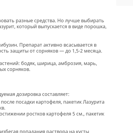
зовать разные средства. Но лучше выбирать
зурит, который выпускается в виде порошка,
бузин. Препарат активно всасывается в
сть защиты от сорняков — до 1,5-2 месяца.
стений: бодяк, ширица, амброзия, марь,
вых сорняков.
уемая дозировка составляет:
 после посадки картофеля, пакетик Лазурита
кв.
остижении ростков картофеля 5 см., пакетик
избегая попадания раствора на кусты