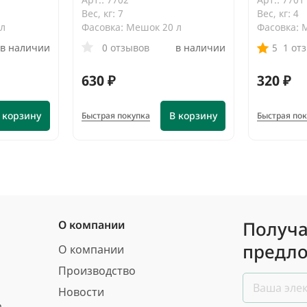
Вес, кг: 7
Вес, кг: 4
 л
Фасовка: Мешок 20 л
Фасовка: 
в наличии
0 отзывов
в наличии
5
1 от
630 ₽
320 ₽
 корзину
В корзину
Быстрая покупка
Быстрая по
Получа
О компании
предло
О компании
Производство
Новости
а