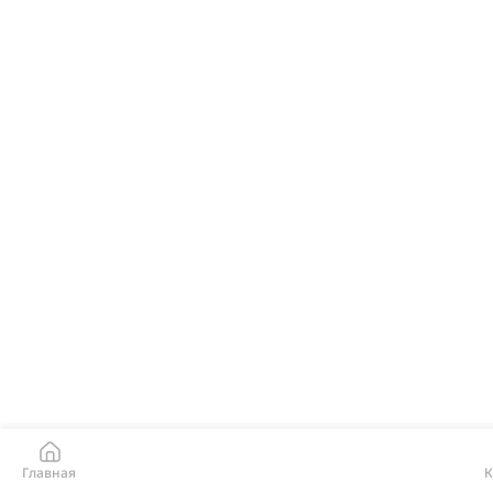
Главная
К