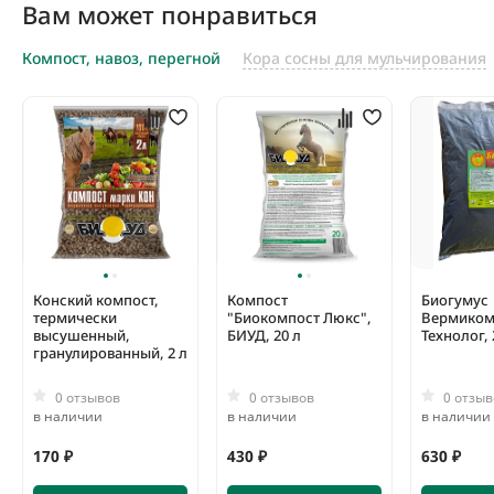
Вам может понравиться
Компост, навоз, перегной
Кора сосны для мульчирования
Конский компост,
Компост
Биогумус
термически
"Биокомпост Люкс",
Вермиком
высушенный,
БИУД, 20 л
Технолог, 
гранулированный, 2 л
0 отзывов
0 отзывов
0 отзыв
в наличии
в наличии
в наличии
170 ₽
430 ₽
630 ₽