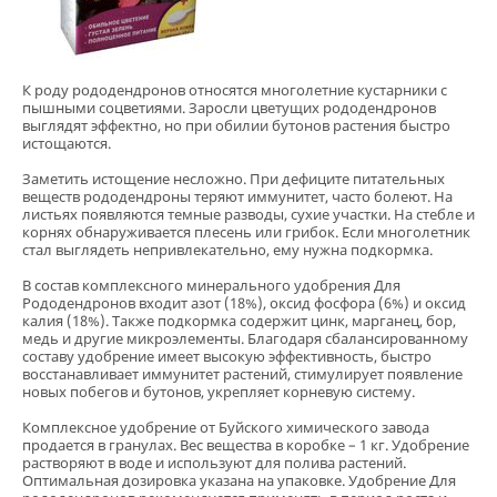
К роду рододендронов относятся многолетние кустарники с
пышными соцветиями. Заросли цветущих рододендронов
выглядят эффектно, но при обилии бутонов растения быстро
истощаются.
Заметить истощение несложно. При дефиците питательных
веществ рододендроны теряют иммунитет, часто болеют. На
листьях появляются темные разводы, сухие участки. На стебле и
корнях обнаруживается плесень или грибок. Если многолетник
стал выглядеть непривлекательно, ему нужна подкормка.
В состав комплексного минерального удобрения Для
Рододендронов входит азот (18%), оксид фосфора (6%) и оксид
калия (18%). Также подкормка содержит цинк, марганец, бор,
медь и другие микроэлементы. Благодаря сбалансированному
составу удобрение имеет высокую эффективность, быстро
восстанавливает иммунитет растений, стимулирует появление
новых побегов и бутонов, укрепляет корневую систему.
Комплексное удобрение от Буйского химического завода
продается в гранулах. Вес вещества в коробке – 1 кг. Удобрение
растворяют в воде и используют для полива растений.
Оптимальная дозировка указана на упаковке. Удобрение Для