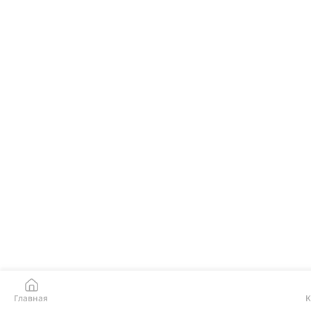
Главная
К