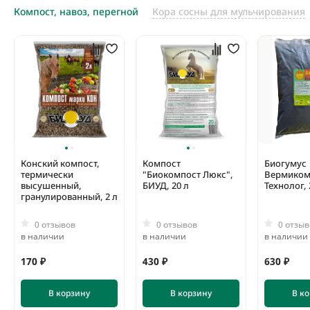
Компост, навоз, перегной
Кора сосны для мульчирования
Конский компост,
Компост
Биогумус
термически
"Биокомпост Люкс",
Вермиком
высушенный,
БИУД, 20 л
Технолог, 
гранулированный, 2 л
0 отзывов
0 отзывов
0 отзыв
в наличии
в наличии
в наличии
170 ₽
430 ₽
630 ₽
В корзину
В корзину
В к