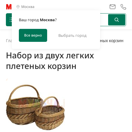
Москва
Ваш город
Москва
?
Все верно
Выбрать город
Главная
/
Новости
/
Набор из двух легких плетеных корзин
Набор из двух легких
плетеных корзин