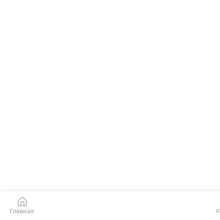
Главная
К