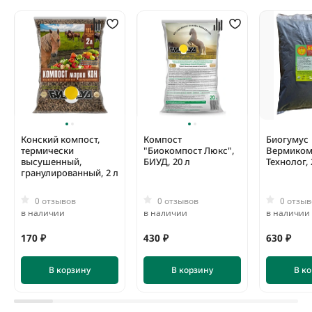
Конский компост,
Компост
Биогумус
термически
"Биокомпост Люкс",
Вермиком
высушенный,
БИУД, 20 л
Технолог, 
гранулированный, 2 л
0 отзывов
0 отзывов
0 отзыв
в наличии
в наличии
в наличии
170 ₽
430 ₽
630 ₽
В корзину
В корзину
В к