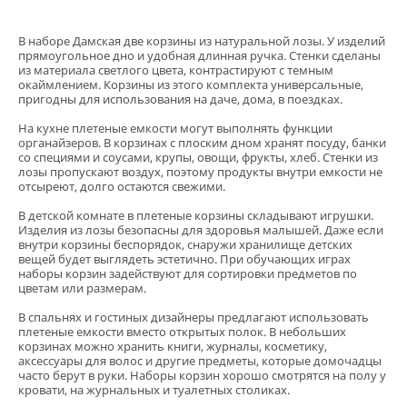
В наборе Дамская две корзины из натуральной лозы. У изделий
прямоугольное дно и удобная длинная ручка. Стенки сделаны
из материала светлого цвета, контрастируют с темным
окаймлением. Корзины из этого комплекта универсальные,
пригодны для использования на даче, дома, в поездках.
На кухне плетеные емкости могут выполнять функции
органайзеров. В корзинах с плоским дном хранят посуду, банки
со специями и соусами, крупы, овощи, фрукты, хлеб. Стенки из
лозы пропускают воздух, поэтому продукты внутри емкости не
отсыреют, долго остаются свежими.
В детской комнате в плетеные корзины складывают игрушки.
Изделия из лозы безопасны для здоровья малышей. Даже если
внутри корзины беспорядок, снаружи хранилище детских
вещей будет выглядеть эстетично. При обучающих играх
наборы корзин задействуют для сортировки предметов по
цветам или размерам.
В спальнях и гостиных дизайнеры предлагают использовать
плетеные емкости вместо открытых полок. В небольших
корзинах можно хранить книги, журналы, косметику,
аксессуары для волос и другие предметы, которые домочадцы
часто берут в руки. Наборы корзин хорошо смотрятся на полу у
кровати, на журнальных и туалетных столиках.