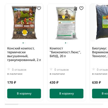
Конский компост,
Компост
Биогумус
термически
"Биокомпост Люкс",
Вермиком
высушенный,
БИУД, 20 л
Технолог, 
гранулированный, 2 л
0 отзывов
0 отзывов
0 отзыв
в наличии
в наличии
в наличии
170 ₽
430 ₽
630 ₽
В корзину
В корзину
В к