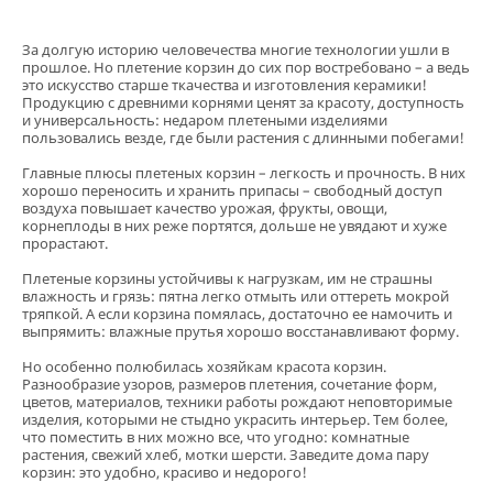
За долгую историю человечества многие технологии ушли в
прошлое. Но плетение корзин до сих пор востребовано – а ведь
это искусство старше ткачества и изготовления керамики!
Продукцию с древними корнями ценят за красоту, доступность
и универсальность: недаром плетеными изделиями
пользовались везде, где были растения с длинными побегами!
Главные плюсы плетеных корзин – легкость и прочность. В них
хорошо переносить и хранить припасы – свободный доступ
воздуха повышает качество урожая, фрукты, овощи,
корнеплоды в них реже портятся, дольше не увядают и хуже
прорастают.
Плетеные корзины устойчивы к нагрузкам, им не страшны
влажность и грязь: пятна легко отмыть или оттереть мокрой
тряпкой. А если корзина помялась, достаточно ее намочить и
выпрямить: влажные прутья хорошо восстанавливают форму.
Но особенно полюбилась хозяйкам красота корзин.
Разнообразие узоров, размеров плетения, сочетание форм,
цветов, материалов, техники работы рождают неповторимые
изделия, которыми не стыдно украсить интерьер. Тем более,
что поместить в них можно все, что угодно: комнатные
растения, свежий хлеб, мотки шерсти. Заведите дома пару
корзин: это удобно, красиво и недорого!