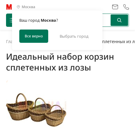
Москва
Ваш город
Москва
?
Все верно
Выбрать город
Главная
/
Новости
/
Идеальный набор корзин сплетенных из 
Идеальный набор корзин
сплетенных из лозы