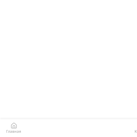
Главная
К