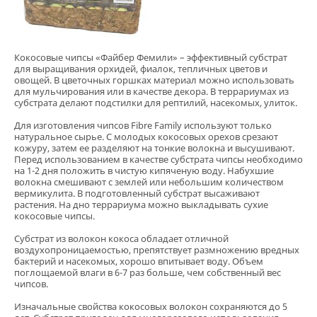
Кокосовые чипсы «Файбер Фемили» – эффективный субстрат
для выращивания орхидей, фиалок, тепличных цветов и
овощей. В цветочных горшках материал можно использовать
для мульчирования или в качестве декора. В террариумах из
субстрата делают подстилки для рептилий, насекомых, улиток.
Для изготовления чипсов Fibre Family используют только
натуральное сырье. С молодых кокосовых орехов срезают
кожуру, затем ее разделяют на тонкие волокна и высушивают.
Перед использованием в качестве субстрата чипсы необходимо
на 1-2 дня положить в чистую кипяченую воду. Набухшие
волокна смешивают с землей или небольшим количеством
вермикулита. В подготовленный субстрат высаживают
растения. На дно террариума можно выкладывать сухие
кокосовые чипсы.
Субстрат из волокон кокоса обладает отличной
воздухопроницаемостью, препятствует размножению вредных
бактерий и насекомых, хорошо впитывает воду. Объем
поглощаемой влаги в 6-7 раз больше, чем собственный вес
чипсов.
Изначальные свойства кокосовых волокон сохраняются до 5