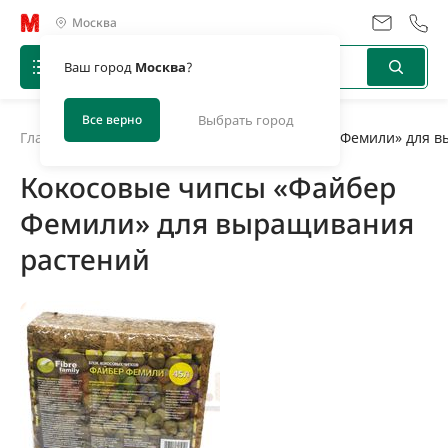
Москва
Ваш город
Москва
?
Все верно
Выбрать город
Главная
/
Новости
/
Кокосовые чипсы «Файбер Фемили» для 
Кокосовые чипсы «Файбер
Фемили» для выращивания
растений