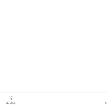
Главная
К