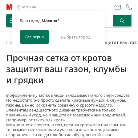
Москва
Ваш город
Москва
?
Все верно
Выбрать город
Главная
/
Новости
/
Прочная сетка от кротов защитит ваш газо
Прочная сетка от кротов
защитит ваш газон, клумбы
и грядки
В оформление участков люди вкладывают много сил и средств.
Но недостаточно просто сделать красивые лужайки, клумбы,
газоны. Важно сохранить созданную красоту надолго.
Элементам ландшафтного дизайна требуется не только
правильный уход, но и защита от всевозможных вредителей.
Например, от таких, как кроты.
Можно много спорить о том, вредны кроты или полезны. Кто-
то называет их санитарами участка и даже помощниками
огородника. Но когда с любовью обустроенный газон