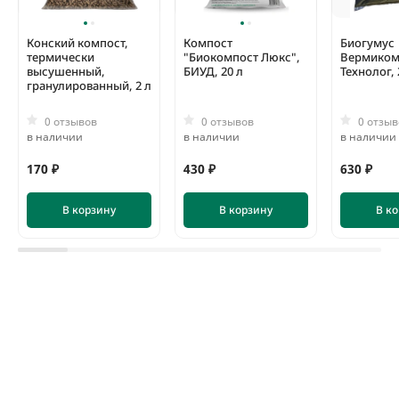
Конский компост,
Компост
Биогумус
термически
"Биокомпост Люкс",
Вермиком
высушенный,
БИУД, 20 л
Технолог, 
гранулированный, 2 л
0 отзывов
0 отзывов
0 отзыв
в наличии
в наличии
в наличии
170 ₽
430 ₽
630 ₽
В корзину
В корзину
В к