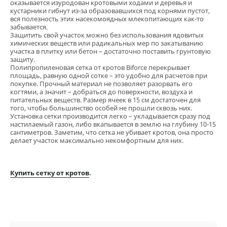
оказывается изуродован кротовыми ходами и деревья и
кустарники гибнут из-за образовавшихся под корнями пустот,
вся полезность этих насекомоядных млекопитающих как-то
забывается.
Защитить свой участок можно без использования ядовитых
химических веществ или радикальных мер по закатыванию
участка в плитку или бетон – достаточно поставить грунтовую
защиту.
Полипропиленовая сетка от кротов Biforce перекрывает
площадь, равную одной сотке – это удобно для расчетов при
покупке. Прочный материал не позволяет разорвать его
когтями, а значит – добраться до поверхности, воздуха и
питательных веществ. Размер ячеек в 15 см достаточен для
того, чтобы большинство особей не прошли сквозь них.
Установка сетки производится легко – укладывается сразу под
настилаемый газон, либо вкапывается в землю на глубину 10-15
сантиметров. Заметим, что сетка не убивает кротов, она просто
делает участок максимально некомфортным для них.
Купить сетку от кротов
.