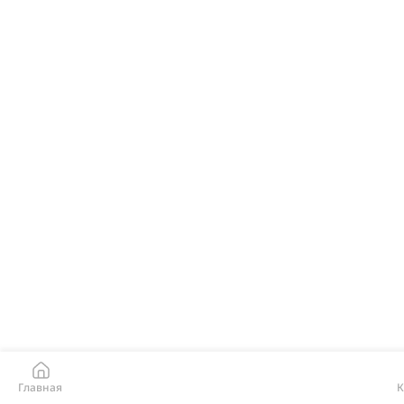
Главная
К