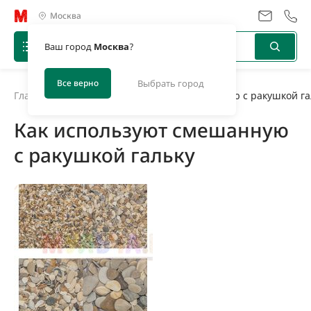
Москва
Ваш город
Москва
?
Все верно
Выбрать город
Главная
/
Новости
/
Как используют смешанную с ракушкой га
Как используют смешанную
с ракушкой гальку