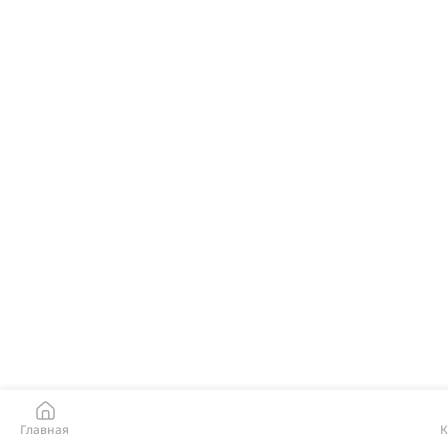
Главная
К