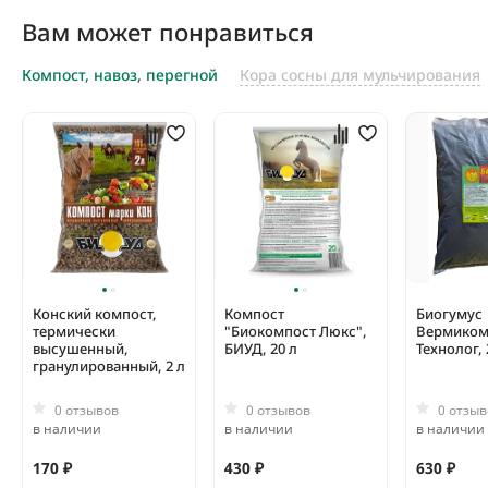
Вам может понравиться
Компост, навоз, перегной
Кора сосны для мульчирования
Конский компост,
Компост
Биогумус
термически
"Биокомпост Люкс",
Вермиком
высушенный,
БИУД, 20 л
Технолог, 
гранулированный, 2 л
0 отзывов
0 отзывов
0 отзыв
в наличии
в наличии
в наличии
170 ₽
430 ₽
630 ₽