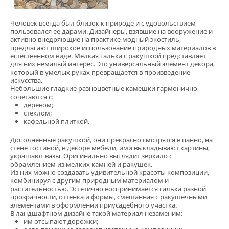
Человек всегда был близок к природе и с удовольствием
пользовался ее дарами. Дизайнеры, взявшие на вооружение и
активно внедряющие на практике модный экостиль,
предлагают широкое использование природных материалов в
естественном виде. Мелкая галька с ракушкой представляет
для них немалый интерес. Это универсальный элемент декора,
который в умелых руках превращается в произведение
искусства.
Небольшие гладкие разноцветные камешки гармонично
сочетаются с:
деревом;
стеклом;
кафельной плиткой.
Дополненные ракушкой, они прекрасно смотрятся в панно, на
стене гостиной, в декоре мебели, ими выкладывают картины,
украшают вазы. Оригинально выглядит зеркало с
обрамлением из мелких камней и ракушек.
Из них можно создавать удивительной красоты композиции,
комбинируя с другим природным материалом и
растительностью. Эстетично воспринимается галька разной
прозрачности, оттенка и формы, смешанная с ракушечными
элементами в оформлении приусадебного участка.
В ландшафтном дизайне такой материал незаменим:
им отсыпают дорожки;