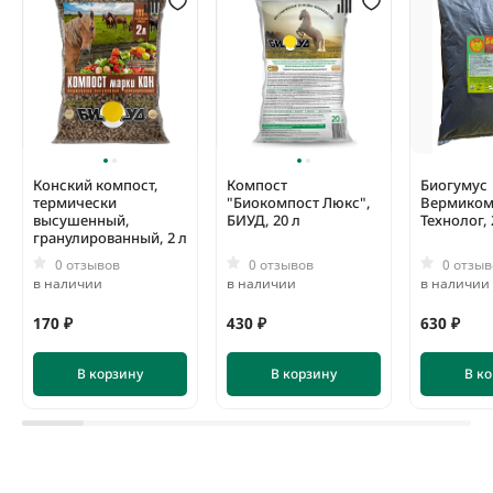
Конский компост,
Компост
Биогумус
термически
"Биокомпост Люкс",
Вермиком
высушенный,
БИУД, 20 л
Технолог, 
гранулированный, 2 л
0 отзывов
0 отзывов
0 отзыв
в наличии
в наличии
в наличии
170 ₽
430 ₽
630 ₽
В корзину
В корзину
В к