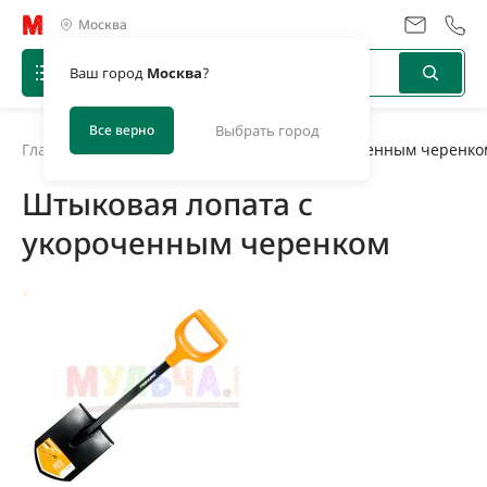
Москва
Ваш город
Москва
?
Все верно
Выбрать город
Главная
/
Новости
/
Штыковая лопата с укороченным черенко
Штыковая лопата с
укороченным черенком