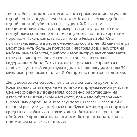
Лопаты бывают разными. И даже на скромном дачном участке
одной лопаты подчас недостаточно. Копать землю удобнее
одной лопатой, убирать снег — другой. Бывают и
специфические задачи, например, выкопать траншею или
неглубокий колодец. Здесь очень удобна лопата с коротким
черенком. Такая, как штыковая лопата Fiskars Solid. Она
компактна, высота вместе с черенком составляет 82 сантиметра.
Весит она чуть больше полутора килограммов. Несмотря на
небольшие габариты, с работой этот инструмент справляется
отлично. Заостренное лезвие изготовлено из стали с
содержанием бора. Так что лопата прекрасно справится с
любым грунтом. А еще, служит долго. Черенок диаметром 30
миллиметров также стальной. Он прочно приварен к лезвию.
Для удобства использования лопата оснащена рукоятью.
Компактная лопата нужна не только на приусадебном участке.
Она необходима и водителям, особенно работающим на
автомобилях в сельской местности, где мало обустроенных
шоссейных дорог, но много грунтовок. В сезоны весенней и
осенней распутицы, шоферам при буксовке автотранспортных
средств на разбитых от грязи колеях, без лопаты просто не
обойтись. Хорошая лопата поможет быстро откопать колеса
при минимальных затратах сил.