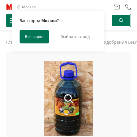
Москва
Ваш город
Москва
?
Все верно
Выбрать город
Главная
/
Каталог
/
Удобрения, биоактиваторы
/
Удобрения БИ