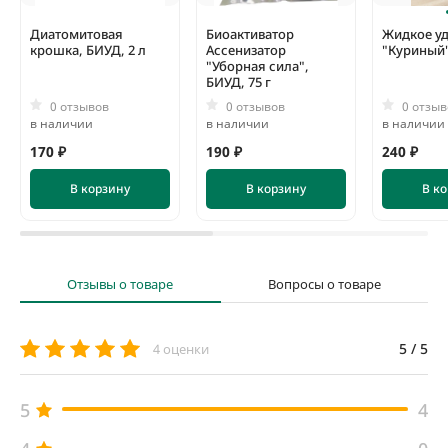
Технология изготовления жидкого удобрения БИУД
(анаэробное сбраживание в биореакторах) исключает
присутствие в конечном продукте патогенной микрофлоры,
Диатомитовая
Биоактиватор
Жидкое у
яиц гельминтов и семян сорных растений.
крошка, БИУД, 2 л
Ассенизатор
"Куриный"
"Уборная сила",
БИУД, 75 г
0 отзывов
0 отзывов
0 отзыв
в наличии
в наличии
в наличии
170 ₽
190 ₽
240 ₽
В корзину
В корзину
В к
Отзывы о товаре
Вопросы о товаре
5 / 5
4 оценки
5
4