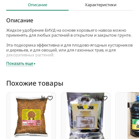
Описание
Характеристики
Описание
Жидкое удобрение БИУД на основе коровьего навоза можно
применять для любых растений в открытом и закрытом грунте.
Эта подкормка эффективна и для плодово-ягодных кустарников
и деревьев, и для овощей, или для газонных трав, и для
декоративных растений.
Показать еще
Удобрения в жидком виде равномерно распределяются в почве
и прекрасно усваиваются растениями. Важно, что действовать
жидкая подкормка начинает сразу после внесения.
Похожие товары
Жидкое удобрение БИУД на основе коровьего навоза по
эффективности в 50-100 раз превосходит обычный навоз,
внесенный в почву традиционным способом.
Жидкую подкормку можно вносить как весной и осенью, так и в
течение сезона по мере необходимости. Жидкое удобрение
можно использовать и при посадке плодовых деревьев и
кустарников. Это помогает им лучше прижиться. Также жидкое
удобрения можно использовать для опрыскивания
(внекорневой подкормки) любых растений.